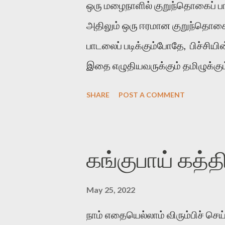
ஒரு மழைநாளில் குறுந்தொகைப் ப
அதிலும் ஒரு ஈரமான குறுந்தொகைப்
பாடலைப் படிக்கும்போதே, பிச்சியி
இதை எழுதியவருக்கும் தமிழுக்கும
பித்திகத்து நீர்வார் கொழுமுகை 
SHARE
POST A COMMENT
பெரும்பெயல் விடியல் விரித்துவ
மழைக்காலத்துல மலருற பிச்சியின் 
ஒன்றாகச் சேர்த்து ஒரு பனங்குட
கங்குபாய் கத்த
பெய்கிற விடியற்காலைல திறந்துவி
மேனி கொண்டவள் அவள். அவளை எப்பி
May 25, 2022
ல் என்னால் உயிர் வாழமுடியாது. 'சி
நாம் எதையெல்லாம் விரும்பிச் ச