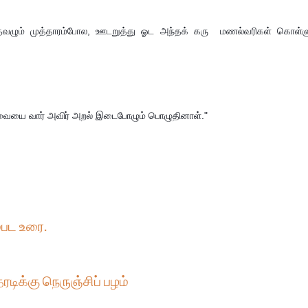
து தவழும் முத்தாரம்போல, ஊடறுத்து ஓட அந்தக் கரு  மணல்வரிகள் கொள்ளு
் வையை வார் அவிர் அறல் இடைபோழும் பொழுதினாள்."
்பட உரை.
ரடிக்கு நெருஞ்சிப் பழம்