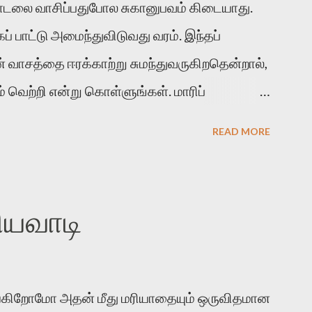
ாடலை வாசிப்பதுபோல சுகானுபவம் கிடையாது.
 பாட்டு அமைந்துவிடுவது வரம். இந்தப்
ன் வாசத்தை ஈரக்காற்று சுமந்துவருகிறதென்றால்,
் வெற்றி என்று கொள்ளுங்கள். மாரிப்
இரும்பனம் பசுங்குடைப் பலவுடன் பொதிந்து
READ MORE
ிட் டன்ன நறுந்தண் ணியளே நன்மா மேனி
நீர் ஒழுகுகிற மொட்டுகள் எல்லாத்தையும்
ைல மூடி வைச்சுட்டு, அதை ஒரு அடைமழை
ியவாடி
ட்டதுபோல நன்மணமும் குளிர்ச்சியும் உடைய
டி நான் பிரிஞ்சிருப்பேன் . அவளைப் பிரிந்தா
ன்னப் பூக்கள் பார்க்கையில் தேகம் பார்த்த
ெய்கிறோமோ அதன் மீது மரியாதையும் ஒருவிதமான