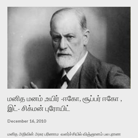
தேவைப்பட்டது .அது அறியாமையினால் வந்தது .மெல்ல மெல்ல
அறிவியல் எல்லாவற்றின் இயற்கையையும் விளக்க கடவுளின்
பொறுப்புக்கள் படிப்படியாக குறைந்து வருகிறது . அந்த முதல்
வெடிவரை( பிக் பாங் ) கடவுளே இல்லாமல் போய்விட்டார்கள் . அதற்க்கு
மட்டும் எதற்கு ஒரு கடவுள் தேவைப்படும் என்கிறாய் . ஆத்தீகன் :-
உங்கள் அறிவியலால் எல்லாவற்றையும் விளக்க முடியாது . உலகில் பல
விந்தைகள் உள்ளன. உதாரணமாக ,பெரிய வியப்பு உலகில் - முதல் உயிர்
எப்படி உருவானது என்பதே சரியாக விளக்கப்படவில்லை .உங்கள்
அறிவியலாளர்கள் இ...
மனித மனம் ,உயிர் -ஈகோ, சூப்பர் ஈகோ ,
இட்- சிக்மன் புரோயிட்
December 16, 2010
மனித அறிவின் அசுர பரிணாம வளர்ச்சியில் விஞ்ஞானம் பல புராண