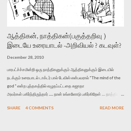
ஆத்திகன், நாத்திகன்(பகுத்தறிவு )
இடையே உரையாடல் -அறிவியல் ? கடவுள்?
December 28, 2010
பாரபட்ச்ச்சமின்றி ஒரு நாத்திகனுக்கும் ஆத்திகனுக்கும் இடையில்
நடக்கும் உரையாடல் டாக்டர் பால் டேவிஸ் என்பவரால் "The mind of the
god " என்ற புத்தகத்தில் எழுதப்பட்டதை சுஜாதா
அவர்கள் பகிர்ந்திருந்தார் ..... நான் உங்களோடு பகிர்கிறேன் .... நாத்திகன்
:- ஒரு காலத்தில் உலகத்தில் நடக்கும் அத்தனை காரியங்களுக்கும்
SHARE
4 COMMENTS
READ MORE
கடவுள் தான் காரணம் .கல்லுக்குள் தேரை ,கருப்பை உயிருக்கு எல்லாம்
கடவுள் தான் ஏற்ப்பாடு செய்கிறார் .அடுத்த பஸ் வருவது ,சிப்மண்டு
பணம் திரும்பி வருவது கூட கடவுள் செயல் என்கிற விளக்கம்