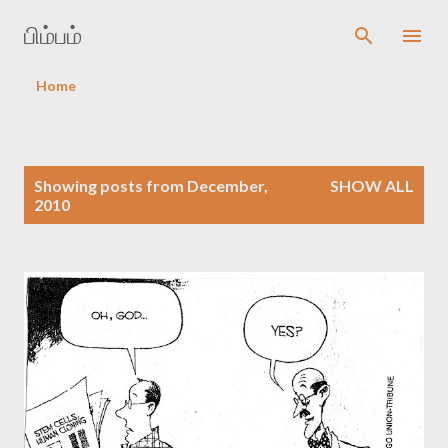
Skip to main content
பிம்பம்
Home
P
Showing posts from December,
SHOW ALL
o
2010
s
t
s