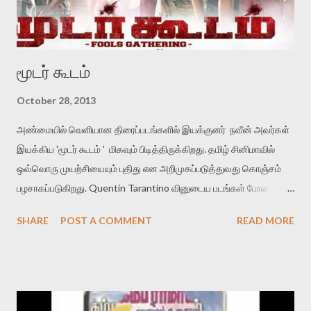
மூடர் கூடம்
October 28, 2013
அண்மையில் வெளியான திரைப்படங்களில் இயக்குனர் நவீன் அவர்கள்
இயக்கிய 'மூடர் கூடம் ' மிகவும் பிடித்திருக்கிறது. தமிழ் சினிமாவில்
ஒவ்வொரு முயற்சியையும் புதிது என அறிமுகப்படுத்துவது கொஞ்சம்
பழசாகப்படுகிறது. Quentin Tarantino வினுடைய படங்கள் போல
என்கிற அறிமுகத்துக்கு எல்லாம் அவசியமில்லை. இந்த
SHARE
POST A COMMENT
READ MORE
அறிமுகங்கள்,விளக்கங்கள் எதுவுமில்லாமல் படத்தை ஒரு முறை
பார்த்துவிடுங்கள். தமிழில் ஒரு புதுமையான திரைப்படம் பார்த்த
அனுபவம் கிட்டும். படத்தில் அப்படி என்ன இருக்கு ? . ஒரு ஆர்வத்தில்,
'படத்தின் கதை என்ன ?' எனக் கேட்பவர்களுக்காக கதையைச்
சொல்லிடலாம். சந்தர்ப்ப சூழ்நிலைகளால் நாலு பேரும் சேர்ந்து