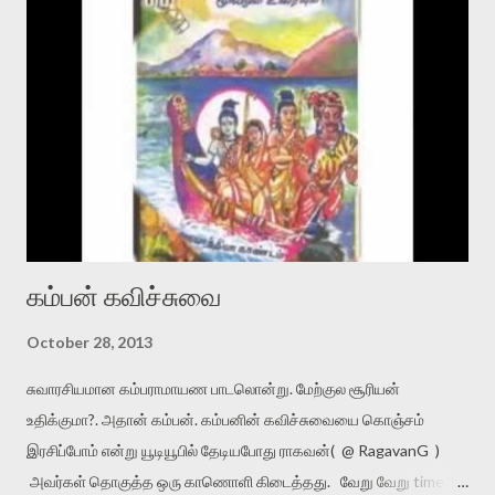
திருடப்போறாங்க.படத்தின் கதையே அவ்வளவுதான்.ஆனால் கதை
சொல்லும் விதத்தில் புதுமை செய்திருக்கிறார் நவீன். அந்த நான்கு பேரில்
இயக்குனர் நவீனும் ஒரு பாத்திரமேற்று நடித்திருக்கிறார்.படத்தில்
வருகிற அத்தனை பேரின் நடிப்பும்,Deadpan expressions உம்
பிரமாதம்.ஒவ்வொரு சிறிய கதாப்பத்திரத்துக்கும் படத்தில்
முக்கியத்துவம் உண்டு. நாய்க்கு ஒரு பாடல் கூட உண்டு. Flashback
எல்லாம் உண்டு. விலங்குக...
கம்பன் கவிச்சுவை
October 28, 2013
சுவாரசியமான கம்பராமாயண பாடலொன்று. மேற்குல சூரியன்
உதிக்குமா?. அதான் கம்பன். கம்பனின் கவிச்சுவையை கொஞ்சம்
இரசிப்போம் என்று யூடியூபில் தேடியபோது ராகவன்( @ RagavanG )
அவர்கள் தொகுத்த ஒரு காணொளி கிடைத்தது. வேறு வேறு time