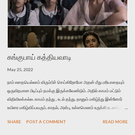
என்கிற வைரமுத்து வரிகள்போல கவலைகொள்கிறான் தலைவன்.
ஆனால் இதிலே வாசம்தான் அவனை வாட்டுகிறது. இதில்
'நறுந்தண்ணியள்‬' என்பது ஈர்ப்புள்ள சொல். காதலனின் மென்மையான
அன...
கங்குபாய் கத்தியவாடி
May 25, 2022
நாம் எதையெல்லாம் விரும்பிச் செய்கிறோமோ அதன் மீது மரியாதையும்
ஒருவிதமான பிடிப்பும் நமக்கு இருக்கவேண்டும். அதில் காமம் மட்டும்
விதிவிலக்கல்ல. காமம் தந்து , உடல் தந்து, தானும் மகிழ்ந்து இன்னோர்
உயிரை மகிழ்விப்பவரும், காதல், அன்பு, உள்ளமெலாம் உருக்கி உடலாய்த்
தந்து மகிழ்விப்பவரும், இரண்டையும் ஒன்றாய்த் தந்து மகிழ்விப்பவரும்
SHARE
POST A COMMENT
READ MORE
மதிக்கப்பட வேண்டியவர்கள். அவர்கள் ஆணாய் இருந்தாலும்,
பெண்ணாயிருந்தாலும், மாற்றுப் பாலினத்தவராக இருந்தாலும்