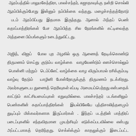
ஆரம்பத்தில் பாலுமகேந்திரா, பாலச்சந்தர், சுஜாதாவுக்கு நன்றி சொல்லி
ஆரம்பிக்கும்போது இன்னும் நம்பிக்கை வந்தது. மழைச்சத்தத்தோடு
படம் ஆரம்பிப்பது இதமாக இருந்தது. ஆனால் அந்தப் பெண்
கதாப்பாத்திரங்கள் பேச ஆரம்பித்த சில நேரங்களில் கட்டிவைத்த
அத்தனை பிம்பங்களும் உடைந்துவிட்டது.
அஜித், விஜய் போல புற அழகில் ஒரு ஆணைத் தேடிக்கொண்டு
திருமணம் செய்து குடும்ப வாழ்க்கை வாழவேண்டும் எனச்சொல்லும்
பொன்னி மற்றும் டெம்ப்ளேட் வாழ்க்கை வாழ விரும்பாமல் ரசிக்கும்படி
வாழ்வு தேடும் யாழினி போன்றோருக்குத் திருமணம் நடக்கிறது.
அவர்களுடைய துணைத் தெரிவுகள் எப்படி அமையப்பெற்றது என்பதைக்
காட்டும் காட்சியமைப்புகள் எதுவுமில்லை. பாலச்சந்தர் படங்களிலும்
பெண்களின் கதாப்பாத்திரங்கள் இயல்பிலேயே புத்திசாலித்தனமும்
துடிப்பும் மிக்கவர்களாக இருப்பார்கள் . இந்தப் படத்தின் பாத்திரப்
படைப்புகளில் எந்தவிதமான முயற்சியும் எடுக்கப்படவில்லை என்பது
அப்பட்டமாகத் தெரிந்தது. செக்ஸ்க்கும் காதலுக்கும் இடைப்பட்ட