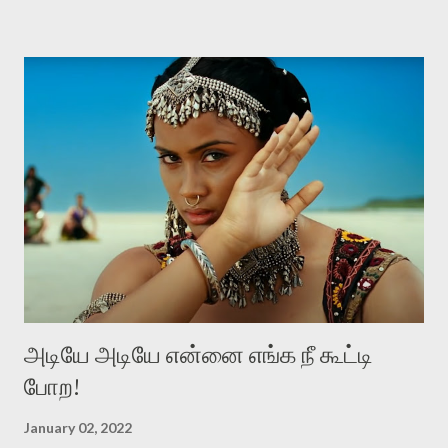
மதிக்கப்படவேண்டியவர்கள். இந்த மதிப்பானது, உள்ளப் புரிதலினாலும்,
மனிதத்தினாலும், தகுந்த புத்தியினாலும், பெற்றுக்கொண்ட
விஸ்தாரமான அறிவினாலும், நடத்தையினாலும், வார்த்தையினாலும்
உள்ளுக்குள்ளே நிகழும் மாற்றத்தினாலும் எழவேண்டும். கங்குபாய்
என்கிற இந்தப் படம், விலைமாதர்களின் வாழ்வியலைப் பேசுகிறது.
விலைமாதர்கள் வெவ்வேறு தரத்தில் இருக்கிறார்கள். ஒவ்வொரு
பெறுமதிக்கு ஏற்றபடி ஒவ்வொரு தரத்தில் இருக்கிறார்கள். நன்கு படித்து
வேலைபார்க்கும் விலைமாதர்களும் இருக்கிறார்கள். பகுதியாய்
விலைமாதராக இருப்பவர்களும் இருக்கிறார்கள். இப்போதும் அப்போதும்,
விலைமாதர்கள் வெவ்வேறு தரத்தில் இருந்தா...
அடியே அடியே என்னை எங்க நீ கூட்டி
போற!
January 02, 2022