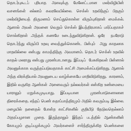
தொடர்புகூடப் புரியாத அளவுக்கு மேலோட்டமான மலர்விழியின்
வசனங்கள் எல்லாம் கவரவேயில்லை. செக்ஸ் உறவிற்குப் பிறகும்
மலர்விழியைத் திருமணம் செய்துகொள்ள விரும்புகிறான் மைக்கல்.
ஆனால் அவள் அவனை வெறும் செக்ஸ் இயந்திரமாகப் பார்ப்பதாகச்
சொல்கிறாள் .அந்தக் கணமே உடைந்துவிடுகிறான். ஒரே நபரோடு
தொடர்ந்து விரும்பி உறவு வைத்துக்கொண்ட பின்பும் அது காதலாக
மாறவில்லை என்பது காமத்திற்கு அவமானம். தொடர் செக்ஸ் உறவில்
காதல் மலராது என்பது முரண்பாடானது. இப்படிப் பேசுகிறவள் பின்னால்
அவனுக்காக வருத்தப்படுவதாகக் காட்சி அமைக்கப்படுகிறது. ஆனால்
அந்த விரக்தியால் அவனுடைய வாழ்க்கையே மாறிவிடுகிறது. காரணம்,
இதில் வருகிற ஆண்கள் அனைவரும் நல்லவர்கள் என்கிற உண்மையை
யாராலும் மறுக்கமுடியாது. இப்படியான முரண்பாடுகளாலான
திரைக்கதை. எந்தப் பெண் கதாப்பாத்திரமும் அதில் கவரும்படி இல்லை.
மழையில் நனைதல் போன்ற காட்சிகளில் குறியீடு தேடுவதெல்லாம்
அதரப்பழசான முறை. இருந்தாலும் இந்தப் படத்தில் ஆண்களின்
கோபமும் குடிப்பழக்கமும் அவர்களைச் சார்ந்திருக்கிற பெண்களை