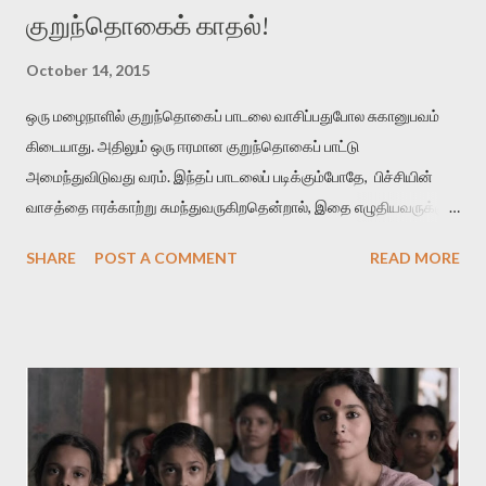
குறுந்தொகைக் காதல்!
October 14, 2015
ஒரு மழைநாளில் குறுந்தொகைப் பாடலை வாசிப்பதுபோல சுகானுபவம்
கிடையாது. அதிலும் ஒரு ஈரமான குறுந்தொகைப் பாட்டு
அமைந்துவிடுவது வரம். இந்தப் பாடலைப் படிக்கும்போதே, பிச்சியின்
வாசத்தை ஈரக்காற்று சுமந்துவருகிறதென்றால், இதை எழுதியவருக்கும்
தமிழுக்கும் வெற்றி என்று கொள்ளுங்கள். மாரிப் பித்திகத்து நீர்வார்
SHARE
POST A COMMENT
READ MORE
கொழுமுகை இரும்பனம் பசுங்குடைப் பலவுடன் பொதிந்து பெரும்பெயல்
விடியல் விரித்துவிட் டன்ன நறுந்தண் ணியளே நன்மா மேனி
மழைக்காலத்துல மலருற பிச்சியின் நீர் ஒழுகுகிற மொட்டுகள்
எல்லாத்தையும் ஒன்றாகச் சேர்த்து ஒரு பனங்குடைல மூடி வைச்சுட்டு,
அதை ஒரு அடைமழை பெய்கிற விடியற்காலைல திறந்துவிட்டதுபோல
நன்மணமும் குளிர்ச்சியும் உடைய மேனி கொண்டவள் அவள்.
அவளை எப்பிடி நான் பிரிஞ்சிருப்பேன் . அவளைப் பிரிந்தா ல் என்னால் உயிர்
வாழமுடியாது. 'சின்னப் பூக்கள் பார்க்கையில் தேகம் பார்த்த ஞாபகம்'