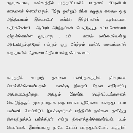
உதாரணமாக, கன்னத்தில் முத்தமிட்டாலில் மாதவன் சிம்ரனிடம்
காதலைச் சொன்னதும், "இது ஒன்னும் நீங்க எழுதுற கதைல ஒரு
அத்தியாயம் இல்லையே" என்கிற இந்திராவின் தைரியமான
எதிர்க்கேள்வி ஆயிரம் அர்த்தங்கள் பொதிந்தது. சும்மாவெல்லாம்
ஏற்றுக்கொள்ள முடியாது . உன் காதல் உண்மையென்று
அறியவிரும்புகிறேன் என்றும் ஒரு அர்த்தம் உண்டு. வசனங்களில்
சுஜாதாவின் ஆளுமை அதிகம் என்று சொல்லலாம்.
கார்த்திக் சுப்புராஜ் தன்னை மணிரத்னத்தின் ரசிகராகச்
சொல்லிக்கொண்டதால் எனக்கு இறைவி மீதான எதிர்பார்ப்பு
அதிகமாயிருந்தது. அதிலும் இரண்டு வெற்றிப்படங்களைக்
கொடுத்ததும் மூன்றாவதாக ஒரு மசாலா ஹீரோவை வைத்துப் படம்
பண்ணப் போய்விடும் இயக்குனர்கள் மத்தியில் தன்னை தனித்து
நிலைநிறுத்தப் பார்க்கிறார் என்று நினைத்துக்கொண்டேன். படம்
வெளியாகி இரண்டாவது நாளே போய்ப் பார்த்துவிட்டேன். படத்தின்