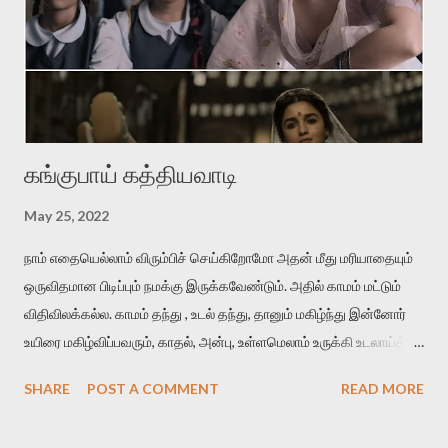
என்கிற வைரமுத்து வரிகள்போல கவலைகொள்கிறான் தலைவன்.
ஆனால் இதிலே வாசம்தான் அவனை வாட்டுகிறது. இதில்
'நறுந்தண்ணியள்‬' என்பது ஈர்ப்புள்ள சொல். காதலனின் மென்மையான
அன...
கங்குபாய் கத்தியவாடி
May 25, 2022
நாம் எதையெல்லாம் விரும்பிச் செய்கிறோமோ அதன் மீது மரியாதையும்
ஒருவிதமான பிடிப்பும் நமக்கு இருக்கவேண்டும். அதில் காமம் மட்டும்
விதிவிலக்கல்ல. காமம் தந்து , உடல் தந்து, தானும் மகிழ்ந்து இன்னோர்
உயிரை மகிழ்விப்பவரும், காதல், அன்பு, உள்ளமெலாம் உருக்கி உடலாய்த்
தந்து மகிழ்விப்பவரும், இரண்டையும் ஒன்றாய்த் தந்து மகிழ்விப்பவரும்
SHARE
POST A COMMENT
READ MORE
மதிக்கப்பட வேண்டியவர்கள். அவர்கள் ஆணாய் இருந்தாலும்,
பெண்ணாயிருந்தாலும், மாற்றுப் பாலினத்தவராக இருந்தாலும்