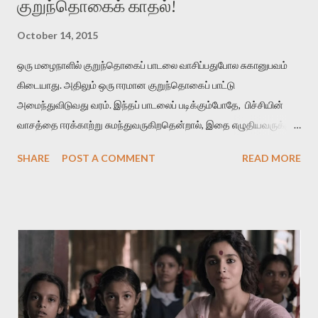
குறுந்தொகைக் காதல்!
October 14, 2015
ஒரு மழைநாளில் குறுந்தொகைப் பாடலை வாசிப்பதுபோல சுகானுபவம்
கிடையாது. அதிலும் ஒரு ஈரமான குறுந்தொகைப் பாட்டு
அமைந்துவிடுவது வரம். இந்தப் பாடலைப் படிக்கும்போதே, பிச்சியின்
வாசத்தை ஈரக்காற்று சுமந்துவருகிறதென்றால், இதை எழுதியவருக்கும்
தமிழுக்கும் வெற்றி என்று கொள்ளுங்கள். மாரிப் பித்திகத்து நீர்வார்
SHARE
POST A COMMENT
READ MORE
கொழுமுகை இரும்பனம் பசுங்குடைப் பலவுடன் பொதிந்து பெரும்பெயல்
விடியல் விரித்துவிட் டன்ன நறுந்தண் ணியளே நன்மா மேனி
மழைக்காலத்துல மலருற பிச்சியின் நீர் ஒழுகுகிற மொட்டுகள்
எல்லாத்தையும் ஒன்றாகச் சேர்த்து ஒரு பனங்குடைல மூடி வைச்சுட்டு,
அதை ஒரு அடைமழை பெய்கிற விடியற்காலைல திறந்துவிட்டதுபோல
நன்மணமும் குளிர்ச்சியும் உடைய மேனி கொண்டவள் அவள்.
அவளை எப்பிடி நான் பிரிஞ்சிருப்பேன் . அவளைப் பிரிந்தா ல் என்னால் உயிர்
வாழமுடியாது. 'சின்னப் பூக்கள் பார்க்கையில் தேகம் பார்த்த ஞாபகம்'