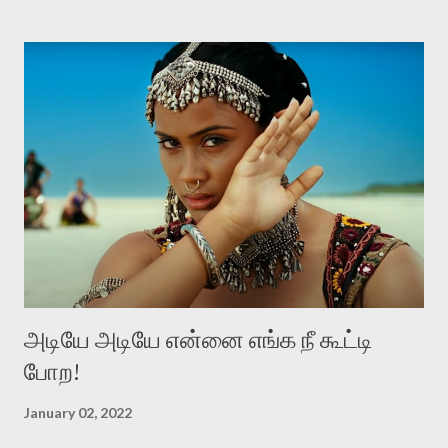
மதிக்கப்படவேண்டியவர்கள். இந்த மதிப்பானது, உள்ளப் புரிதலினாலும்,
மனிதத்தினாலும், தகுந்த புத்தியினாலும், பெற்றுக்கொண்ட
விஸ்தாரமான அறிவினாலும், நடத்தையினாலும், வார்த்தையினாலும்
உள்ளுக்குள்ளே நிகழும் மாற்றத்தினாலும் எழவேண்டும். கங்குபாய்
என்கிற இந்தப் படம், விலைமாதர்களின் வாழ்வியலைப் பேசுகிறது.
விலைமாதர்கள் வெவ்வேறு தரத்தில் இருக்கிறார்கள். ஒவ்வொரு
பெறுமதிக்கு ஏற்றபடி ஒவ்வொரு தரத்தில் இருக்கிறார்கள். நன்கு படித்து
வேலைபார்க்கும் விலைமாதர்களும் இருக்கிறார்கள். பகுதியாய்
விலைமாதராக இருப்பவர்களும் இருக்கிறார்கள். இப்போதும் அப்போதும்,
விலைமாதர்கள் வெவ்வேறு தரத்தில் இருந்தா...
அடியே அடியே என்னை எங்க நீ கூட்டி
போற!
January 02, 2022