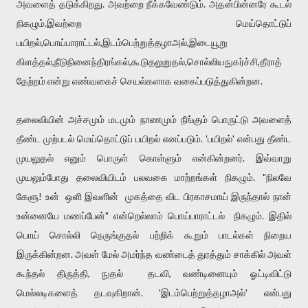
அவளைத் தடுக்கிறது. அவற்றை நீக்கவேண்டும். அதன்பின்னரே கூடல்
நிகழும்.இவற்றை மெய்தொட்டுப்
பயிறல்,பொய்பாராட்டல்,இடம்பெற்றுத்தழாஅல்,இடையூறு
கிளத்தல்,நீடுநினைந்திரங்கல்,கூடுதலுறுதல்,சொல்லியநுகர்ச்சி,தீராத்
தேற்றம் என்று எண்வகைச் செயல்களாக வகைப்படுத்துகின்றன.
தலைவியின் அச்சமும் மடமும் நாணமும் நீங்கும் பொருட்டு அவளைத்
தீண்ட முற்படல் மெய்தொட்டுப் பயிறல் எனப்படும். 'பயிறல்' என்பது தீண்ட
முயலுதல் எனும் பொருள் கொள்ளும் என்கின்றனர். இவ்வாறு
முயலும்போது தலைவியிடம் பலவகை மாற்றங்கள் நிகழும். "நிலவே
கேளு! உன் ஒளி இவளின் முகத்தை விட பிரகாசமாய் இருந்தால் நான்
உன்னையே மணப்பேன்" என்றெல்லாம் பொய்பாராட்டல் நிகழும். இதில்
பொய் சொல்லி நெருங்குதல் பற்றிக் கூறும் பாடல்கள் நிறைய
இருக்கின்றன. அவள் மேல் அமர்ந்த வண்டைத் துரத்தும் சாக்கில் அவள்
கூந்தல் திருத்தி, நுதல் தடவி, வண்டினையும் ஓட்டிவிட்டு
மெல்லடிகளைத் தடவுகிறான். 'இடம்பெற்றுத்தழாஅல்' என்பது