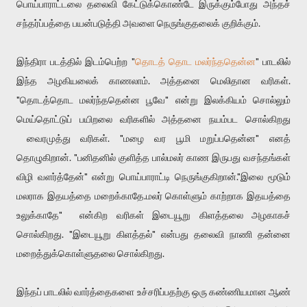
பொய்பாராட்டலை தலைவி கேட்டுக்கொண்டே இருக்கும்போது அந்தச்
சந்தர்ப்பத்தை பயன்படுத்தி அவளை நெருங்குதலைக் குறிக்கும்.
இந்திரா படத்தில் இடம்பெற்ற "
தொடத் தொட மலர்ந்ததென்ன
" பாடலில்
இந்த அழகியலைக் காணலாம். அத்தனை மெலிதான வரிகள்.
"தொடத்தொட மலர்ந்ததென்ன பூவே" என்று இலக்கியம் சொல்லும்
மெய்தொட்டுப் பயிறலை வரிகளில் அத்தனை நயம்பட சொல்கிறது
வைரமுத்து வரிகள். "மழை வர பூமி மறுப்பதென்ன" எனத்
தொழுகிறான். "பனிதனில் குளித்த பால்மலர் காண இருபது வசந்தங்கள்
விழி வளர்த்தேன்" என்று பொய்பாராட்டி நெருங்குகிறான்."இலை மூடும்
மலராக இதயத்தை மறைக்காதே.மலர் கொள்ளும் காற்றாக இதயத்தை
உலுக்காதே" என்கிற வரிகள் இடையூறு கிளத்தலை அழகாகச்
சொல்கிறது. "இடையூறு கிளத்தல்" என்பது தலைவி நாணி தன்னை
மறைத்துக்கொள்ளுதலை சொல்கிறது.
இந்தப் பாடலில் வார்த்தைகளை உச்சரிப்பதற்கு ஒரு கண்ணியமான ஆண்