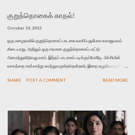
குறுந்தொகைக் காதல்!
October 14, 2015
ஒரு மழைநாளில் குறுந்தொகைப் பாடலை வாசிப்பதுபோல சுகானுபவம்
கிடையாது. அதிலும் ஒரு ஈரமான குறுந்தொகைப் பாட்டு
அமைந்துவிடுவது வரம். இந்தப் பாடலைப் படிக்கும்போதே, பிச்சியின்
வாசத்தை ஈரக்காற்று சுமந்துவருகிறதென்றால், இதை எழுதியவருக்கும்
தமிழுக்கும் வெற்றி என்று கொள்ளுங்கள். மாரிப் பித்திகத்து நீர்வார்
SHARE
POST A COMMENT
READ MORE
கொழுமுகை இரும்பனம் பசுங்குடைப் பலவுடன் பொதிந்து பெரும்பெயல்
விடியல் விரித்துவிட் டன்ன நறுந்தண் ணியளே நன்மா மேனி
மழைக்காலத்துல மலருற பிச்சியின் நீர் ஒழுகுகிற மொட்டுகள்
எல்லாத்தையும் ஒன்றாகச் சேர்த்து ஒரு பனங்குடைல மூடி வைச்சுட்டு,
அதை ஒரு அடைமழை பெய்கிற விடியற்காலைல திறந்துவிட்டதுபோல
நன்மணமும் குளிர்ச்சியும் உடைய மேனி கொண்டவள் அவள்.
அவளை எப்பிடி நான் பிரிஞ்சிருப்பேன் . அவளைப் பிரிந்தா ல் என்னால் உயிர்