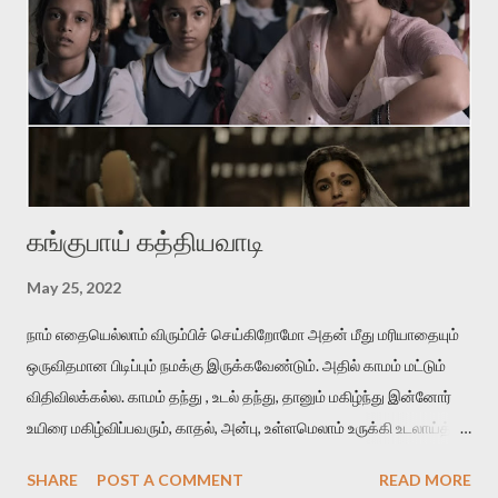
வாழமுடியாது. 'சின்னப் பூக்கள் பார்க்கையில் தேகம் பார்த்த ஞாபகம்'
என்கிற வைரமுத்து வரிகள்போல கவலைகொள்கிறான் தலைவன்.
ஆனால் இதிலே வாசம்தான் அவனை வாட்டுகிறது. இதில்
'நறுந்தண்ணியள்‬' என்பது ஈர்ப்புள்ள சொல். காதலனின் மென்மையான
அன...
கங்குபாய் கத்தியவாடி
May 25, 2022
நாம் எதையெல்லாம் விரும்பிச் செய்கிறோமோ அதன் மீது மரியாதையும்
ஒருவிதமான பிடிப்பும் நமக்கு இருக்கவேண்டும். அதில் காமம் மட்டும்
விதிவிலக்கல்ல. காமம் தந்து , உடல் தந்து, தானும் மகிழ்ந்து இன்னோர்
உயிரை மகிழ்விப்பவரும், காதல், அன்பு, உள்ளமெலாம் உருக்கி உடலாய்த்
தந்து மகிழ்விப்பவரும், இரண்டையும் ஒன்றாய்த் தந்து மகிழ்விப்பவரும்
SHARE
POST A COMMENT
READ MORE
மதிக்கப்பட வேண்டியவர்கள். அவர்கள் ஆணாய் இருந்தாலும்,