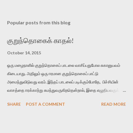
Popular posts from this blog
குறுந்தொகைக் காதல்!
October 14, 2015
ஒரு மழைநாளில் குறுந்தொகைப் பாடலை வாசிப்பதுபோல சுகானுபவம்
கிடையாது. அதிலும் ஒரு ஈரமான குறுந்தொகைப் பாட்டு
அமைந்துவிடுவது வரம். இந்தப் பாடலைப் படிக்கும்போதே, பிச்சியின்
வாசத்தை ஈரக்காற்று சுமந்துவருகிறதென்றால், இதை எழுதியவருக்கும்
தமிழுக்கும் வெற்றி என்று கொள்ளுங்கள். மாரிப் பித்திகத்து நீர்வார்
SHARE
POST A COMMENT
READ MORE
கொழுமுகை இரும்பனம் பசுங்குடைப் பலவுடன் பொதிந்து பெரும்பெயல்
விடியல் விரித்துவிட் டன்ன நறுந்தண் ணியளே நன்மா மேனி
மழைக்காலத்துல மலருற பிச்சியின் நீர் ஒழுகுகிற மொட்டுகள்
எல்லாத்தையும் ஒன்றாகச் சேர்த்து ஒரு பனங்குடைல மூடி வைச்சுட்டு,