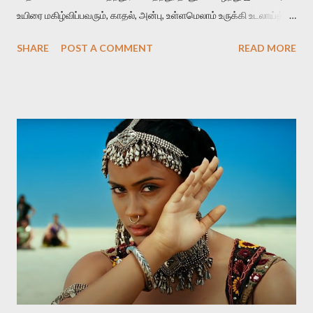
உயிரை மகிழ்விப்பவரும், காதல், அன்பு, உள்ளமெலாம் உருக்கி உடலாய்த்
தந்து மகிழ்விப்பவரும், இரண்டையும் ஒன்றாய்த் தந்து மகிழ்விப்பவரும்
SHARE
POST A COMMENT
READ MORE
மதிக்கப்பட வேண்டியவர்கள். அவர்கள் ஆணாய் இருந்தாலும்,
பெண்ணாயிருந்தாலும், மாற்றுப் பாலினத்தவராக இருந்தாலும்
மதிக்கப்படவேண்டியவர்கள். இந்த மதிப்பானது, உள்ளப் புரிதலினாலும்,
மனிதத்தினாலும், தகுந்த புத்தியினாலும், பெற்றுக்கொண்ட
விஸ்தாரமான அறிவினாலும், நடத்தையினாலும், வார்த்தையினாலும்
உள்ளுக்குள்ளே நிகழும் மாற்றத்தினாலும் எழவேண்டும். கங்குபாய்
என்கிற இந்தப் படம், விலைமாதர்களின் வாழ்வியலைப் பேசுகிறது.
விலைமாதர்கள் வெவ்வேறு தரத்தில் இருக்கிறார்கள். ஒவ்வொரு
பெறுமதிக்கு ஏற்றபடி ஒவ்வொரு தரத்தில் இருக்கிறார்கள். நன்கு படித்து
வேலைபார்க்கும் விலைமாதர்களும் இருக்கிறார்கள். பகுதியாய்
விலைமாதராக இருப்பவர்களும் இருக்கிறார்கள். இப்போதும் அப்போதும்,
விலைமாதர்கள் வெவ்வேறு தரத்தில் இருந்தா...