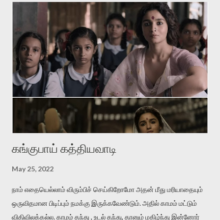
அதை ஒரு அடைமழை பெய்கிற விடியற்காலைல திறந்துவிட்டதுபோல
நன்மணமும் குளிர்ச்சியும் உடைய மேனி கொண்டவள் அவள்.
அவளை எப்பிடி நான் பிரிஞ்சிருப்பேன் . அவளைப் பிரிந்தா ல் என்னால் உயிர்
வாழமுடியாது. 'சின்னப் பூக்கள் பார்க்கையில் தேகம் பார்த்த ஞாபகம்'
என்கிற வைரமுத்து வரிகள்போல கவலைகொள்கிறான் தலைவன்.
ஆனால் இதிலே வாசம்தான் அவனை வாட்டுகிறது. இதில்
'நறுந்தண்ணியள்‬' என்பது ஈர்ப்புள்ள சொல். காதலனின் மென்மையான
அன...
கங்குபாய் கத்தியவாடி
May 25, 2022
நாம் எதையெல்லாம் விரும்பிச் செய்கிறோமோ அதன் மீது மரியாதையும்
ஒருவிதமான பிடிப்பும் நமக்கு இருக்கவேண்டும். அதில் காமம் மட்டும்
விதிவிலக்கல்ல. காமம் தந்து , உடல் தந்து, தானும் மகிழ்ந்து இன்னோர்