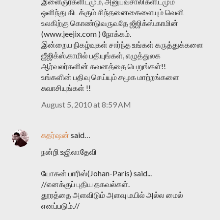
இளைஞர்களிடமும், அனுபவசாலிகளிடமும
ஒளிந்து கிடக்கும் சிந்தனைகைளையும் வெளி
உலகிற்கு கொண்டுவருவதே ஜீஜிக்ஸ்.காமின்
(www.jeejix.com ) நோக்கம்.
இன்றைய நிகழ்வுகள் சார்ந்த உங்கள் கருத்துக்களை
ஜீஜிக்ஸ்.காமில் பதியுங்கள், எழுத்துலக
ஆர்வலர்களின் கவனத்தை பெறுங்கள்!!
உங்களின் பதிவு செய்யும் சமூக மாற்றங்களை
சுவாசியுங்கள் !!
August 5, 2010 at 8:59 AM
சுதர்ஷன்
said…
நன்றி உஜிலாதேவி
யோகன் பாரிஸ்(Johan-Paris) said...
//எனக்குப் புதிய தகவல்கள்.
தூரத்தை அளவிடும் அளவு மயில் அல்ல மைல்
எனப்படும்.//