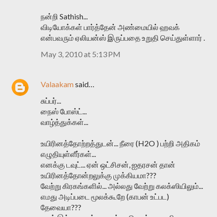
நன்றி Sathish...
விடியோக்கள் பார்த்தேன் அண்மையில் ஹவக்
என்பவரும் ஏலியன்ஸ் இருப்பதை உறுதி செய்துள்ளார் .
May 3, 2010 at 5:13 PM
Valaakam
said…
சுப்பர்...
நைஸ் போஸ்ட்...
வாழ்த்துக்கள்...
உயிரினத்தோற்றத்துடன்... நீரை (H2O ) பற்றி அதிகம்
எழுதியுள்ளீர்கள்...
எனக்கு டவுட்... ஏன் ஒட்சிசன், ஐதரசன் தான்
உயிரினத்தோன்றலுக்கு முக்கியமா???
வேற்று கிரகங்களில்... அல்லது வேற்று கலக்ஸியிலும்...
எமது அடிப்படை மூலக்கூறே (காபன் உட்பட)
தேவையா???