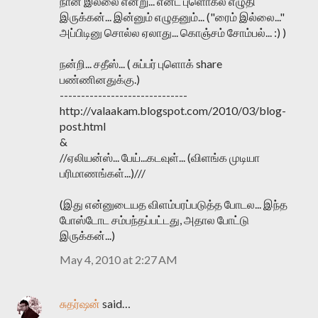
நான் இல்லை என்று... என்ட புளொக்ல எழுதி
இருக்கன்... இன்னும் எழுதனும்... ("ரைம் இல்லை..."
அப்பிடினு சொல்ல ஏலாது... கொஞ்சம் சோம்பல்... :) )
நன்றி... சதீஸ்... ( சுப்பர் புளொக் share
பண்ணினதுக்கு.)
------------------------------
http://valaakam.blogspot.com/2010/03/blog-
post.html
&
//ஏலியன்ஸ்... பேய்...கடவுள்... (விளங்க முடியா
பரிமாணங்கள்...)///
(இது என்னுடையத‌ விளம்பரப்படுத்த போடல... இந்த
போஸ்டோட சம்பந்தப்பட்டது, அதால போட்டு
இருக்கன்...)
May 4, 2010 at 2:27 AM
சுதர்ஷன்
said…