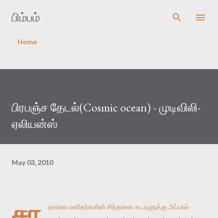
Skip to main content
பிம்பம்
Home
பிரபஞ்ச தேடல்(Cosmic ocean) - முடிவிலி-
ஏலியன்ஸ்
May 03, 2010
சா
தாரண மனிதர்களின் சிந்தனை கடவுளுக்கு அப்பால்