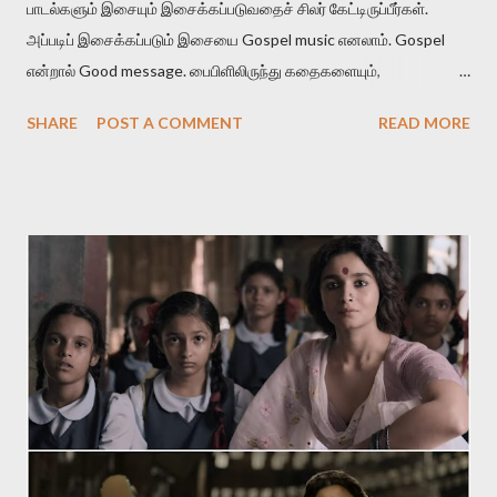
பாடல்களும் இசையும் இசைக்கப்படுவதைச் சிலர் கேட்டிருப்பீர்கள்.
அப்படிப் இசைக்கப்படும் இசையை Gospel music எனலாம். Gospel
என்றால் Good message. பைபிளிலிருந்து கதைகளையும்,
கதாப்பாத்திரங்களையும் கடவுளின் செய்திகள் என்று நினைத்துச்
SHARE
POST A COMMENT
READ MORE
சொல்லப்படுகிற விடயங்களையும் எளிமையான இசையோடு இசைத்துப்
பாடப்படுகிற பாடல்கள். வரிகளுக்கு முக்கியத்துவம் உள்ள பாடல்கள்.
பெரும்பாலும் நம்பிக்கையை விதைக்கிற செய்திகளைத் தாங்கிவரும்
இந்தப் பாடல்களை மனதில் நிறையத் துன்பத்தோடு சென்று
பாடுகிறவர்களுக்கு தேவாலயத்தில் ஒரு நிம்மதி கிடைக்கிறது. இந்த
இசை துன்பத்தை வாங்கி நம்பிக்கையைத் தருகிறது. பலரும்
கடவுள்தான் நம்பிக்கை தந்ததாக நினைத்துக்கொள்வார்கள்.
பிரச்சாரகர் அழைப்பு விடுக்க மற்றவர்கள் பதிலுரைத்து
ஆமோதிப்பார்கள். ஒரு chorus இல் பலரும் பதிலுரைப்பார்கள். இதுதான்
இசையின் வார்த்தைகளின் பலம். குறிப்பிட்ட மதங்களிடையே இசை
தோன்றினாலும், அவற்றைச் சார்ந்திருந்தாலும், அது அந்தந்த
மனிதர்களின் சமூகத்தின் அகவுணர்ச்சி மற்றும் அழகுணர்ச்சியின்