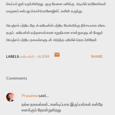
வெப்பம் ஐஸ் உருக்கிகிறது . ஒரு வேளை பனிக்கு அடியில் உயிரினங்கள்
வாழலாம் என்பது கொச்மொலோஜிஸ்ட் களின் கருத்து .
பிரபஞ்சம் பற்றிய தேடல் ஏலியன்ஸ் பற்றிய கேள்விக்கு நிச்சயமாக விடை
தரும் . ஏலியன்ஸ் வந்தமைக்கான உறுதியான சான்றுகளுடன் மேலும்
பிரபஞ்சம் பற்றிய தகவல்களுடன் அடுத்த பதிவில் தொடர்கிறேன்
LABELS:
ஏலியன்ஸ் - ALIENS
SHARE
Comments
Prasanna
said…
நல்ல தகவல்கள்.. கண்டிப்பாக இருப்பார்கள் என்றே
எனக்கும் தோன்றுகிறது