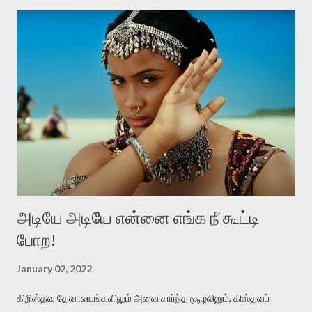
எல்லாத்தையும் ஒன்றாகச் சேர்த்து ஒரு பனங்குடைல மூடி வைச்சுட்டு,
அதை ஒரு அடைமழை பெய்கிற விடியற்காலைல திறந்துவிட்டதுபோல
நன்மணமும் குளிர்ச்சியும் உடைய மேனி கொண்டவள் அவள்.
அவளை எப்பிடி நான் பிரிஞ்சிருப்பேன் . அவளைப் பிரிந்தா ல் என்னால் உயிர்
வாழமுடியாது. 'சின்னப் பூக்கள் பார்க்கையில் தேகம் பார்த்த ஞாபகம்'
என்கிற வைரமுத்து வரிகள்போல கவலைகொள்கிறான் தலைவன்.
ஆனால் இதிலே வாசம்தான் அவனை வாட்டுகிறது. இதில்
'நறுந்தண்ணியள்‬' என்பது ஈர்ப்புள்ள சொல். காதலனின் மென்மையான
அன...
அடியே அடியே என்னை எங்க நீ கூட்டி
போற!
January 02, 2022
கிறிஸ்தவ தேவாலயங்களிலும் அவை சார்ந்த சூழலிலும், கிஸ்தவப்