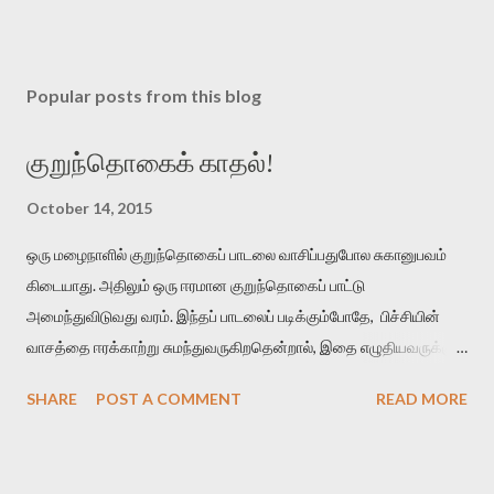
Popular posts from this blog
குறுந்தொகைக் காதல்!
October 14, 2015
ஒரு மழைநாளில் குறுந்தொகைப் பாடலை வாசிப்பதுபோல சுகானுபவம்
கிடையாது. அதிலும் ஒரு ஈரமான குறுந்தொகைப் பாட்டு
அமைந்துவிடுவது வரம். இந்தப் பாடலைப் படிக்கும்போதே, பிச்சியின்
வாசத்தை ஈரக்காற்று சுமந்துவருகிறதென்றால், இதை எழுதியவருக்கும்
தமிழுக்கும் வெற்றி என்று கொள்ளுங்கள். மாரிப் பித்திகத்து நீர்வார்
SHARE
POST A COMMENT
READ MORE
கொழுமுகை இரும்பனம் பசுங்குடைப் பலவுடன் பொதிந்து பெரும்பெயல்
விடியல் விரித்துவிட் டன்ன நறுந்தண் ணியளே நன்மா மேனி
மழைக்காலத்துல மலருற பிச்சியின் நீர் ஒழுகுகிற மொட்டுகள்