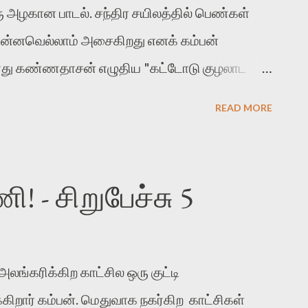
 அழகான பாடல். சந்திர சயிலத்தில் பெண்கள்
என்னவெல்லாம் அசைகிறது எனக் கம்பன்
்போது கண்ணதாசன் எழுதிய "கட்டோடு குழலாட
வுக்கு வந்தது. வாசிக்கும்போதே இனிக்கிறது.
READ MORE
ம் சுதந்திரமாகப் பாடிக்கொண்டும்
ிப் போகிறபோது என்னவெல்லாம் ஆடுகிறது
ாசனின் சொற்கள்கூட கொடிபோல ஆடும்.
 - சிறுபேச்சு 5
்லோரும் மாணிக்கவாசகர் இயற்றிய
வார்கள். ஒருசில வரிகளை மட்டுமே ஒப்பிடமுடியும்.
்பொழுது என்னவெல்லாம் அசைகிறது எனச்
ங்கரிக்கிற காட்சில ஒரு குட்டி
. //காதார் குழையாடப் பைம்பூண் கலனாடக்
கிறார் கம்பன். மெதுவாக நகர்கிற காட்சிகள்