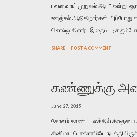
பவள வாய் முறுவல் ஆட" என்று ஒரு
ஊஞ்சல் ஆடுகிறார்கள். அப்போது 
சொல்லுகிறார். இதைப் படிக்கும
ஆட" என்கிற பாடலின் வரிகள் நினை
SHARE
POST A COMMENT
இரண்டு தோழிகள் நடனமாடிகொண்டு
போவதுபோல அமைந்த பாடல். அப்பட
என்று சொல்லும் பாட்டு. கண்ணத
கண்ணுக்கு அணி!
கண்ணதாசனின் இந்தப் பாடலை எல
திருவெம்பாவைப் பாடலுடன் ஒப்பிடு
June 27, 2015
பெண்கள் நீரினைக் குடைந்தாடும
கோலம் காண் படலத்தில் சீதையை அல
சொல்லும் திருவெண்பாவைப் பாடல்
சினிமாட்டோகிராபியே நடத்தியிருக்