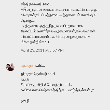
சந்திரகௌரி said...
//இன்று தான் உங்கள் பக்கம் பார்க்கக் கிடைத்தது.
உங்களுக்குப் பிடித்தவை அத்தனையும் எனக்கும்
பிடிக்கும்.
படித்தவை,பகுத்தறிந்தவை,பிரதானமாக
அறிவியல்,உணர்ந்தவை,ரசனைகள்,கற்பனைகள்
திரைவிமர்சனம் மிக்க சிறப்பு வாழ்த்துக்கள்//
மிக்க நன்றிங்க :-)
April 23, 2011 at 5:57 PM
சுதர்ஷன்
said…
இராஜராஜேஸ்வரி said...
நன்றி
# கவிதை வீதி # சௌந்தர் said...
//விரிவான விமர்சனத்திற்கு ... வாழ்த்துக்கள்..//
நன்றி