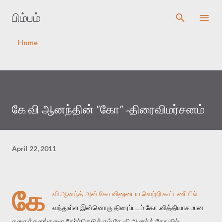
Skip to main content
பிம்பம்
Home
கே வி ஆனந்தின் "கோ" -திரைவிமர்சனம்
April 22, 2011
கே
வி ஆனந்த் அன் கோ வினுடைய வெற்றி கூட்டணியில்
வந்துள்ள இன்னொரு திரைப்படம் கோ .வித்தியாசமான
கதைக்களங்களை தேர்ந்தெடுக்கும் கே வி ஆனந்த் கோ வில்