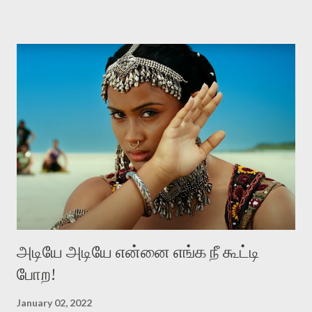
மதிக்கப்படவேண்டியவர்கள். இந்த மதிப்பானது, உள்ளப் புரிதலினாலும்,
மனிதத்தினாலும், தகுந்த புத்தியினாலும், பெற்றுக்கொண்ட
விஸ்தாரமான அறிவினாலும், நடத்தையினாலும், வார்த்தையினாலும்
உள்ளுக்குள்ளே நிகழும் மாற்றத்தினாலும் எழவேண்டும். கங்குபாய்
என்கிற இந்தப் படம், விலைமாதர்களின் வாழ்வியலைப் பேசுகிறது.
விலைமாதர்கள் வெவ்வேறு தரத்தில் இருக்கிறார்கள். ஒவ்வொரு
பெறுமதிக்கு ஏற்றபடி ஒவ்வொரு தரத்தில் இருக்கிறார்கள். நன்கு படித்து
வேலைபார்க்கும் விலைமாதர்களும் இருக்கிறார்கள். பகுதியாய்
விலைமாதராக இருப்பவர்களும் இருக்கிறார்கள். இப்போதும் அப்போதும்,
விலைமாதர்கள் வெவ்வேறு தரத்தில் இருந்தா...
அடியே அடியே என்னை எங்க நீ கூட்டி
போற!
January 02, 2022