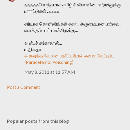
ஃஃஃஃஃமொத்தமாக தமிழ் சினிமாவின் மாற்றத்துக்கு
பாராட்டுகள் .ஃஃஃஃ
சரியாக சொன்னிங்கள் சுதா... அருமையான பார்வை..
எனக்கும் படம் பிடிச்சிருக்கு...
அன்புச் சகோதரன்...
ம.தி.சுதா
அளவுக்கதிகமான பரசிட்டமோல் என்ன செய்யும்..
(Paracetamol Poisoning)
May 8, 2011 at 11:57 AM
Post a Comment
Popular posts from this blog