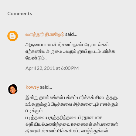
Comments
வளத்தூர் தி.ராஜேஷ்
said…
அருமையான விமர்சனம் நண்பரே ,பாடல்கள்
ஏற்கனவே அருமை .. வரும் ஞாயிறு படம் பார்க்க
வேண்டும் .
April 22, 2011 at 6:00 PM
kowsy
said…
இன்று தான் உங்கள் பக்கம் பார்க்கக் கிடைத்தது.
உங்களுக்குப் பிடித்தவை அத்தனையும் எனக்கும்
பிடிக்கும்.
படித்தவை,பகுத்தறிந்தவை,பிரதானமாக
அறிவியல்,உணர்ந்தவை,ரசனைகள்,கற்பனைகள்
திரைவிமர்சனம் மிக்க சிறப்பு வாழ்த்துக்கள்