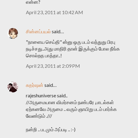
என்ன?
April 23, 2011 at 10:42 AM
சின்னப்பயல்
said…
"நாளைய செய்தி" ன்னு ஒரு படம் வந்துது பிரபு
நடிச்சது..அது மாதிரி தான் இருக்கும் போல நீங்க
சொல்றத பாத்தா..!
April 23, 2011 at 2:09 PM
சுதர்ஷன்
said…
rajeshuniverse said..
//அருமையான விமர்சனம் நண்பரே ,பாடல்கள்
ஏற்கனவே அருமை .. வரும் ஞாயிறு படம் பார்க்க
வேண்டும் .///
நன்றி .. படமும் அப்படி .. :-)