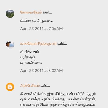
கோவை நேரம்
said…
விமர்சனம் அருமை ...
April 23, 2011 at 7:06 AM
காங்கேயம் P.நந்தகுமார்
said…
விமர்ச்சனம்
படித்தேன்.
பராவாயில்லை
April 23, 2011 at 8:32 AM
அன்பேசிவம்
said…
கிளைமேக்க்ஸில் ஜீவா சிரித்தபடியே ஃப்ரீஸ் ஆகும்
ஷாட் எனக்கு ரொம்ப பிடிச்சது. பயபுள்ள பிண்றான்,
எங்கயாவது அவன் நடிச்சான்னு சொல்ல முடியுமா