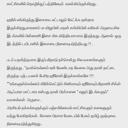
காட்சிகளில் தொழில்நுட்பத்திலேயும் கலக்கியிருக்கிறது .
ஹரீஸ் எங்கிருந்து இசையை சுட்டாலும் கேட்க்க நன்றாக
இருக்கிறது,காரணம் பா விஜயின் மதன் கார்கியின் வரிகள் அருமை.சில
இடங்களில் பின்னணி இசை மிக வித்தியாசமாக இருந்தது .ஆனால் ஒரு
இடத்தில் டயிடானிக் இசையை நினைவுபடுத்தியது !! .
படம் யதார்த்தமாக இருப்பதோடு நச்சென்று சில வசனங்களும்
இருந்தது . "நமக்கெல்லாம் ஏன் வேண்டாத வேலை அது தான் நாட்டை
திருத்த பஞ் டயலாக் பேசிற ஹீரோஸ் இருக்காங்களே !!!
""உங்களுக்கெல்லாம் கிரிக்கெட்டும் சினிமாவும் ஹீரோவும்,தோணி சிக்ஸ்
அடிப்பாரா மாட்டாரா என்பது தான் பிரச்சனை " எனும் இடங்களும்"
வசனங்கள் அருமை .
அரசியல் நக்கல்களுக்கும் பஞ்சமில்லாமல் காட்சிகளும் கலைஞரும்
வந்து போகிறார்கள் . சோனா பிரசார மேடையில் பேசும் தமிழ் குஷ்புவை
நினைவுபடுத்துகிறது .