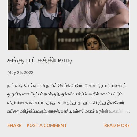
வாழமுடியாது. 'சின்னப் பூக்கள் பார்க்கையில் தேகம் பார்த்த ஞாபகம்'
என்கிற வைரமுத்து வரிகள்போல கவலைகொள்கிறான் தலைவன்.
ஆனால் இதிலே வாசம்தான் அவனை வாட்டுகிறது. இதில்
'நறுந்தண்ணியள்‬' என்பது ஈர்ப்புள்ள சொல். காதலனின் மென்மையான
அன...
கங்குபாய் கத்தியவாடி
May 25, 2022
நாம் எதையெல்லாம் விரும்பிச் செய்கிறோமோ அதன் மீது மரியாதையும்
ஒருவிதமான பிடிப்பும் நமக்கு இருக்கவேண்டும். அதில் காமம் மட்டும்
விதிவிலக்கல்ல. காமம் தந்து , உடல் தந்து, தானும் மகிழ்ந்து இன்னோர்
உயிரை மகிழ்விப்பவரும், காதல், அன்பு, உள்ளமெலாம் உருக்கி உடலாய்த்
தந்து மகிழ்விப்பவரும், இரண்டையும் ஒன்றாய்த் தந்து மகிழ்விப்பவரும்
SHARE
POST A COMMENT
READ MORE
மதிக்கப்பட வேண்டியவர்கள். அவர்கள் ஆணாய் இருந்தாலும்,
பெண்ணாயிருந்தாலும், மாற்றுப் பாலினத்தவராக இருந்தாலும்