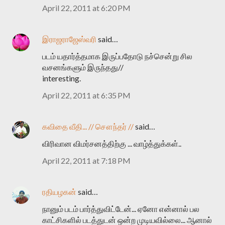
April 22, 2011 at 6:20 PM
இராஜராஜேஸ்வரி
said…
படம் யதார்த்தமாக இருப்பதோடு நச்சென்று சில
வசனங்களும் இருந்தது//
interesting.
April 22, 2011 at 6:35 PM
கவிதை வீதி... // சௌந்தர் //
said…
விரிவான விமர்சனத்திற்கு ... வாழ்த்துக்கள்..
April 22, 2011 at 7:18 PM
ரதியழகன்
said…
நானும் படம் பார்த்துவிட்டேன்... ஏனோ என்னால் பல
காட்சிகளில் படத்துடன் ஒன்ற முடியவில்லை... ஆனால்