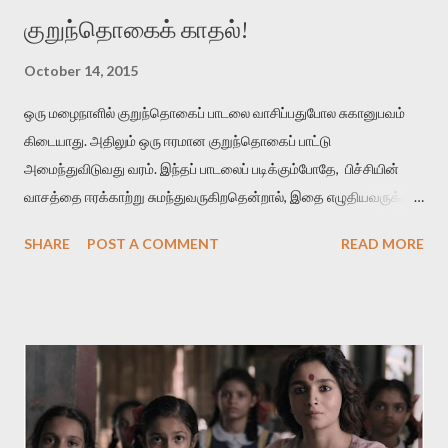
குறுந்தொகைக் காதல்!
October 14, 2015
ஒரு மழைநாளில் குறுந்தொகைப் பாடலை வாசிப்பதுபோல சுகானுபவம்
கிடையாது. அதிலும் ஒரு ஈரமான குறுந்தொகைப் பாட்டு
அமைந்துவிடுவது வரம். இந்தப் பாடலைப் படிக்கும்போதே, பிச்சியின்
வாசத்தை ஈரக்காற்று சுமந்துவருகிறதென்றால், இதை எழுதியவருக்கும்
தமிழுக்கும் வெற்றி என்று கொள்ளுங்கள். மாரிப் பித்திகத்து நீர்வார்
SHARE
POST A COMMENT
READ MORE
கொழுமுகை இரும்பனம் பசுங்குடைப் பலவுடன் பொதிந்து பெரும்பெயல்
விடியல் விரித்துவிட் டன்ன நறுந்தண் ணியளே நன்மா மேனி
மழைக்காலத்துல மலருற பிச்சியின் நீர் ஒழுகுகிற மொட்டுகள்
எல்லாத்தையும் ஒன்றாகச் சேர்த்து ஒரு பனங்குடைல மூடி வைச்சுட்டு,
அதை ஒரு அடைமழை பெய்கிற விடியற்காலைல திறந்துவிட்டதுபோல
நன்மணமும் குளிர்ச்சியும் உடைய மேனி கொண்டவள் அவள்.
அவளை எப்பிடி நான் பிரிஞ்சிருப்பேன் . அவளைப் பிரிந்தா ல் என்னால் உயிர்