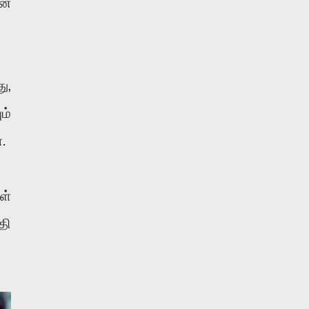
ன்
ு,
ம்
.
ள்
தி