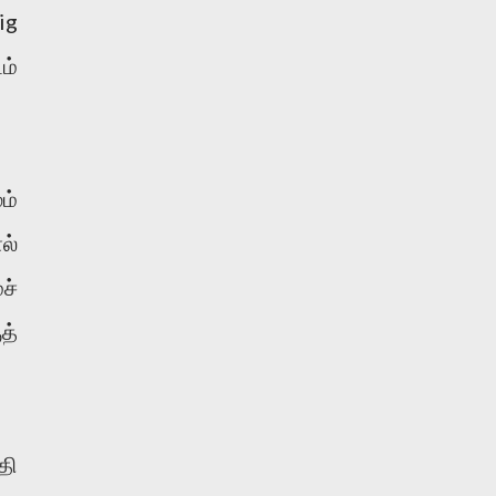
ig
ம்
ம்
ல்
ச்
த்
தி