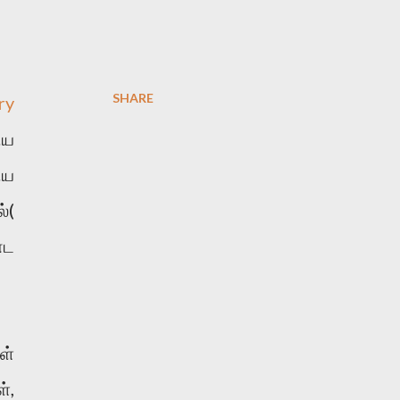
SHARE
ry
ிய
ிய
்(
்ட
ள்
்,