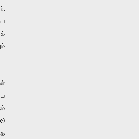
்.
ைய
க்
ம்
ள்
ிய
ம்
e)
்த