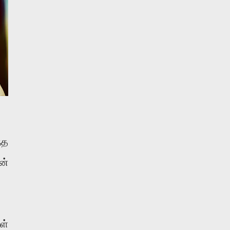
்த
ன்
ள்