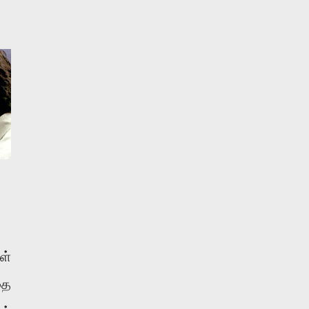
ள்
தை