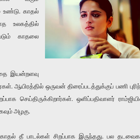
் உண்டு. காதல்
ாத உலகத்தில்
்படும் காதலை
்தை இயன்றளவு
ர்கள். ஆயிரத்தில் ஒருவன் திரைப்படத்துக்குப் பணி புரிந
பாக செய்திருக்கிறார்கள். ஒளிப்பதிவாளர் ராம்ஜியி
கவும் அழகு.
தல் தீ பாடல்கள் சிறப்பாக இருந்தது. பல தடவைக