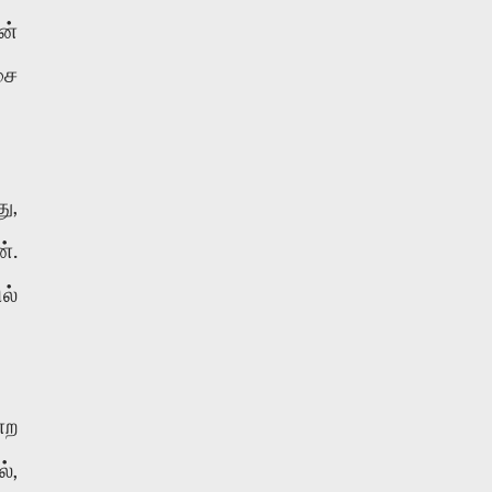
ன்
சை
ு,
்.
ல்
்ற
்,