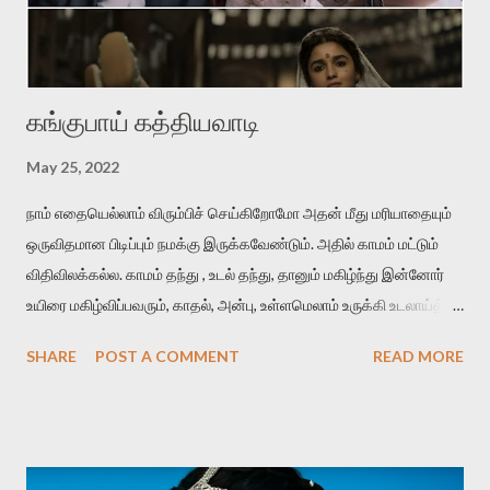
'நறுந்தண்ணியள்‬' என்பது ஈர்ப்புள்ள சொல். காதலனின் மென்மையான
அன...
கங்குபாய் கத்தியவாடி
May 25, 2022
நாம் எதையெல்லாம் விரும்பிச் செய்கிறோமோ அதன் மீது மரியாதையும்
ஒருவிதமான பிடிப்பும் நமக்கு இருக்கவேண்டும். அதில் காமம் மட்டும்
விதிவிலக்கல்ல. காமம் தந்து , உடல் தந்து, தானும் மகிழ்ந்து இன்னோர்
உயிரை மகிழ்விப்பவரும், காதல், அன்பு, உள்ளமெலாம் உருக்கி உடலாய்த்
தந்து மகிழ்விப்பவரும், இரண்டையும் ஒன்றாய்த் தந்து மகிழ்விப்பவரும்
SHARE
POST A COMMENT
READ MORE
மதிக்கப்பட வேண்டியவர்கள். அவர்கள் ஆணாய் இருந்தாலும்,
பெண்ணாயிருந்தாலும், மாற்றுப் பாலினத்தவராக இருந்தாலும்
மதிக்கப்படவேண்டியவர்கள். இந்த மதிப்பானது, உள்ளப் புரிதலினாலும்,
மனிதத்தினாலும், தகுந்த புத்தியினாலும், பெற்றுக்கொண்ட
விஸ்தாரமான அறிவினாலும், நடத்தையினாலும், வார்த்தையினாலும்