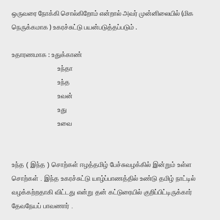
ஒருவரை நோக்கி சொல்கிறோம் என்றால் அவர் முன்னிலையில் (மிக
நெருக்கமாக ) உகரச்சுட்டு பயன்படுத்தப்படும் .
உதாரணமாக : உதுக்காண்
உந்தா
உந்த
உவன்
உது
உவை
உந்த ( இந்த ) சொற்கள் ஈழத்தமிழ் பேச்சுவழக்கில் இன்றும் உள்ள
சொற்கள் . இந்த உகரச்சுட்டு யாழ்ப்பாணத்தில் உண்டு தமிழ் நாட்டில்
வழக்கற்றதாகி விட்டது என்று தன் கட்டுரையில் குறிப்பிட்டிருக்கார்
தேவநேயப் பாவணார் .