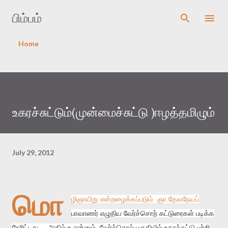
Skip to main content
பிம்பம்
Home
உகரச்சுட்டும்(முன்மைச்சுட்டு )ஈழத்தமிழும்
July 29, 2012
மொ
ழிஞாயிறு என்றழைக்கப்படும் ஞா.தேவநேயப்
பாவாணர் எழுதிய வேர்ச்சொற் கட்டுரைகள் படிக்க
நேரிட்டது . அதில் உ என்னும் வேர்ச்சொல் பகுதியில் உகரச்சுட்டு பற்றி