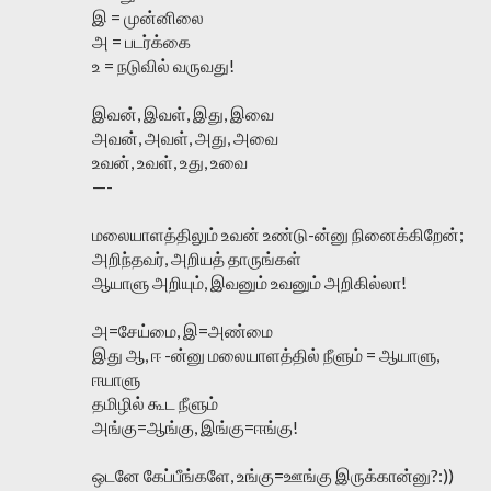
இ = முன்னிலை
அ = படர்க்கை
உ = நடுவில் வருவது!
இவன், இவள், இது, இவை
அவன், அவள், அது, அவை
உவன், உவள், உது, உவை
—-
மலையாளத்திலும் உவன் உண்டு-ன்னு நினைக்கிறேன்;
அறிந்தவர், அறியத் தாருங்கள்
ஆயாளு அறியும், இவனும் உவனும் அறிகில்லா!
அ=சேய்மை, இ=அண்மை
இது ஆ, ஈ -ன்னு மலையாளத்தில் நீளும் = ஆயாளு,
ஈயாளு
தமிழில் கூட நீளும்
அங்கு=ஆங்கு, இங்கு=ஈங்கு!
ஒடனே கேப்பீங்களே, உங்கு=ஊங்கு இருக்கான்னு?:))