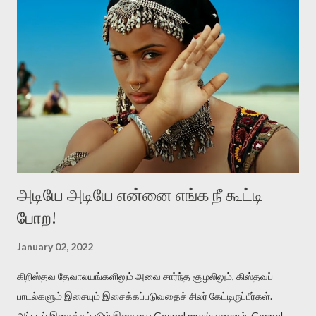
உள்ளுக்குள்ளே நிகழும் மாற்றத்தினாலும் எழவேண்டும். கங்குபாய்
என்கிற இந்தப் படம், விலைமாதர்களின் வாழ்வியலைப் பேசுகிறது.
விலைமாதர்கள் வெவ்வேறு தரத்தில் இருக்கிறார்கள். ஒவ்வொரு
பெறுமதிக்கு ஏற்றபடி ஒவ்வொரு தரத்தில் இருக்கிறார்கள். நன்கு படித்து
வேலைபார்க்கும் விலைமாதர்களும் இருக்கிறார்கள். பகுதியாய்
விலைமாதராக இருப்பவர்களும் இருக்கிறார்கள். இப்போதும் அப்போதும்,
விலைமாதர்கள் வெவ்வேறு தரத்தில் இருந்தா...
அடியே அடியே என்னை எங்க நீ கூட்டி
போற!
January 02, 2022
கிறிஸ்தவ தேவாலயங்களிலும் அவை சார்ந்த சூழலிலும், கிஸ்தவப்
பாடல்களும் இசையும் இசைக்கப்படுவதைச் சிலர் கேட்டிருப்பீர்கள்.
அப்படிப் இசைக்கப்படும் இசையை Gospel music எனலாம். Gospel