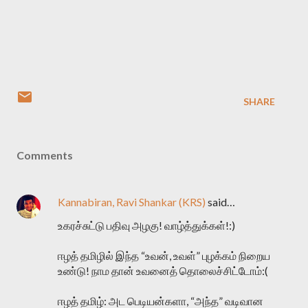
SHARE
Comments
Kannabiran, Ravi Shankar (KRS)
said…
உகரச்சுட்டு பதிவு அழகு! வாழ்த்துக்கள்!:)
ஈழத் தமிழில் இந்த “உவன், உவள்” புழக்கம் நிறைய
உண்டு! நாம தான் உவனைத் தொலைச்சிட்டோம்:(
ஈழத் தமிழ்: அட பெடியன்களா, “அந்த” வடிவான