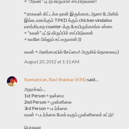
= “அவன்” புட்டு விரும்பிச் சாப்பிடுவான்!
* ராகவன் கிட்டக்க தான் இருக்காக, ஆனா டேபிளில்
இல்ல, எனக்கும் TPKD க்கும் chicken vindaloo
வாங்கியாற counter-க்கு போயிருக்காங்க-ன்னா
= “உவன்” புட்டு விரும்பிச் சாப்பிடுவான்
= உவனே பில்லும் கட்டீருவான்:))
உவன் = அண்மையில் சேய்மை! அருகில் தொலைவு:)
August 20, 2012 at 1:15 AM
Kannabiran, Ravi Shankar (KRS)
said…
அதாச்சும்…
1st Person = தன்மை
2nd Person = முன்னிலை
3rd Person = படர்க்கை
உவன் = படர்க்கை போல் வரும் முன்னிலைச் சுட்டு!
பொதுவா