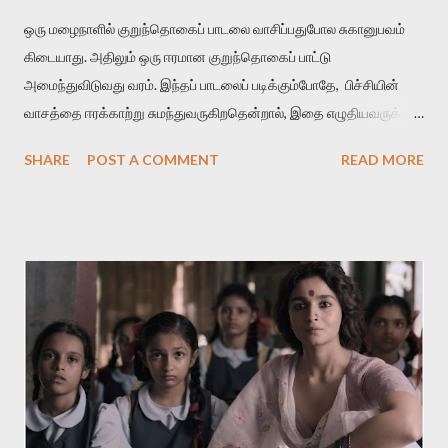
ஒரு மழைநாளில் குறுந்தொகைப் பாடலை வாசிப்பதுபோல சுகானுபவம்
கிடையாது. அதிலும் ஒரு ஈரமான குறுந்தொகைப் பாட்டு
அமைந்துவிடுவது வரம். இந்தப் பாடலைப் படிக்கும்போதே, பிச்சியின்
வாசத்தை ஈரக்காற்று சுமந்துவருகிறதென்றால், இதை எழுதியவருக்கும்
தமிழுக்கும் வெற்றி என்று கொள்ளுங்கள். மாரிப் பித்திகத்து நீர்வார்
SHARE
POST A COMMENT
READ MORE
கொழுமுகை இரும்பனம் பசுங்குடைப் பலவுடன் பொதிந்து பெரும்பெயல்
விடியல் விரித்துவிட் டன்ன நறுந்தண் ணியளே நன்மா மேனி
மழைக்காலத்துல மலருற பிச்சியின் நீர் ஒழுகுகிற மொட்டுகள்
எல்லாத்தையும் ஒன்றாகச் சேர்த்து ஒரு பனங்குடைல மூடி வைச்சுட்டு,
அதை ஒரு அடைமழை பெய்கிற விடியற்காலைல திறந்துவிட்டதுபோல
நன்மணமும் குளிர்ச்சியும் உடைய மேனி கொண்டவள் அவள்.
அவளை எப்பிடி நான் பிரிஞ்சிருப்பேன் . அவளைப் பிரிந்தா ல் என்னால் உயிர்
வாழமுடியாது. 'சின்னப் பூக்கள் பார்க்கையில் தேகம் பார்த்த ஞாபகம்'
என்கிற வைரமுத்து வரிகள்போல கவலைகொள்கிறான் தலைவன்.
ஆனால் இதிலே வாசம்தான் அவனை வாட்டுகிறது. இதில்