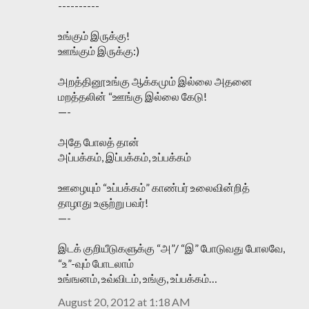
----------
உங்கும் இருக்கு!
ஊங்கும் இருக்கு:)
அறத்தினூஉங்கு ஆக்கமும் இல்லை அதனை
மறத்தலின் “ஊங்கு இல்லை கேடு!
—-
அதே போலத் தான்
அப்பக்கம், இப்பக்கம், உப்பக்கம்
ஊழையும் “உப்பக்கம்” காண்பர் உலைவின்றித்
தாழாது உஞற்று பவர்!
—-
இடக் குறியீடுகளுக்கு “அ”/ “இ” போடுவது போலவே,
“உ”-வும் போடலாம்
உங்ஙனம், உவ்விடம், உங்கு, உப்பக்கம்…
August 20, 2012 at 1:18 AM