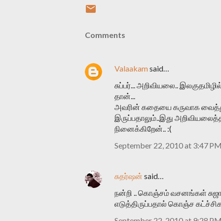
Comments
Valaakam
said…
சுப்பர்... அறிவியலை.. இலகுதமிழி
தான்...
அவரின் கதையை கருவாக வைத்து எந
இருப்பதாலும்..இது அறிவியலைத்
நினைக்கிறேன்.. :(
September 22, 2010 at 3:47 P
சுதர்ஷன்
said…
நன்றி .. கொஞ்சம் வசனங்கள் சுஜாத
எடுத்திருப்பதால் கொஞ்ச கட்ச்சி
September 22, 2010 at 9:28 P