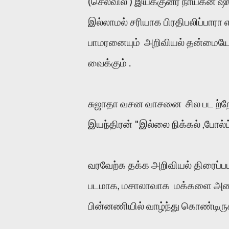
(செலவில் ) இயக்குனர் நாயகன் ஷங
இல்லாமல் சரியாக பிரதிபலிப்பாரா எ
பாமரனையும் அறிவியல் தன்மையோடு
வைக்கும் .
சுஜாதா வசன வாசனை சில பட ற்றேயி
இயந்திரன் "இல்லை நிக்கல் ,போல்ட
வரவேற்க தக்க அறிவியல் திரைப்ப
படமாக, மசாலாவாக மக்களை அடையா
பின்னணியில் வாழ்ந்து கொண்டிரு