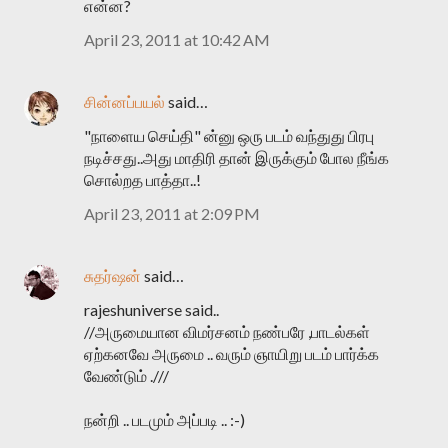
என்ன?
April 23, 2011 at 10:42 AM
சின்னப்பயல்
said…
"நாளைய செய்தி" ன்னு ஒரு படம் வந்துது பிரபு
நடிச்சது..அது மாதிரி தான் இருக்கும் போல நீங்க
சொல்றத பாத்தா..!
April 23, 2011 at 2:09 PM
சுதர்ஷன்
said…
rajeshuniverse said..
//அருமையான விமர்சனம் நண்பரே ,பாடல்கள்
ஏற்கனவே அருமை .. வரும் ஞாயிறு படம் பார்க்க
வேண்டும் .///
நன்றி .. படமும் அப்படி .. :-)