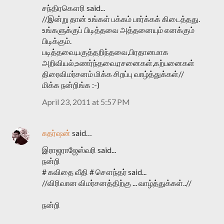
சந்திரகௌரி said...
//இன்று தான் உங்கள் பக்கம் பார்க்கக் கிடைத்தது.
உங்களுக்குப் பிடித்தவை அத்தனையும் எனக்கும்
பிடிக்கும்.
படித்தவை,பகுத்தறிந்தவை,பிரதானமாக
அறிவியல்,உணர்ந்தவை,ரசனைகள்,கற்பனைகள்
திரைவிமர்சனம் மிக்க சிறப்பு வாழ்த்துக்கள்//
மிக்க நன்றிங்க :-)
April 23, 2011 at 5:57 PM
சுதர்ஷன்
said…
இராஜராஜேஸ்வரி said...
நன்றி
# கவிதை வீதி # சௌந்தர் said...
//விரிவான விமர்சனத்திற்கு ... வாழ்த்துக்கள்..//
நன்றி