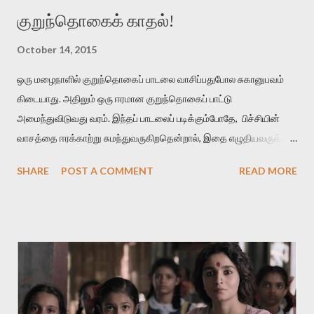
குறுந்தொகைக் காதல்!
October 14, 2015
ஒரு மழைநாளில் குறுந்தொகைப் பாடலை வாசிப்பதுபோல சுகானுபவம்
கிடையாது. அதிலும் ஒரு ஈரமான குறுந்தொகைப் பாட்டு
அமைந்துவிடுவது வரம். இந்தப் பாடலைப் படிக்கும்போதே, பிச்சியின்
வாசத்தை ஈரக்காற்று சுமந்துவருகிறதென்றால், இதை எழுதியவருக்கும்
தமிழுக்கும் வெற்றி என்று கொள்ளுங்கள். மாரிப் பித்திகத்து நீர்வார்
SHARE
POST A COMMENT
READ MORE
கொழுமுகை இரும்பனம் பசுங்குடைப் பலவுடன் பொதிந்து பெரும்பெயல்
விடியல் விரித்துவிட் டன்ன நறுந்தண் ணியளே நன்மா மேனி
மழைக்காலத்துல மலருற பிச்சியின் நீர் ஒழுகுகிற மொட்டுகள்
எல்லாத்தையும் ஒன்றாகச் சேர்த்து ஒரு பனங்குடைல மூடி வைச்சுட்டு,
அதை ஒரு அடைமழை பெய்கிற விடியற்காலைல திறந்துவிட்டதுபோல
நன்மணமும் குளிர்ச்சியும் உடைய மேனி கொண்டவள் அவள்.
அவளை எப்பிடி நான் பிரிஞ்சிருப்பேன் . அவளைப் பிரிந்தா ல் என்னால் உயிர்