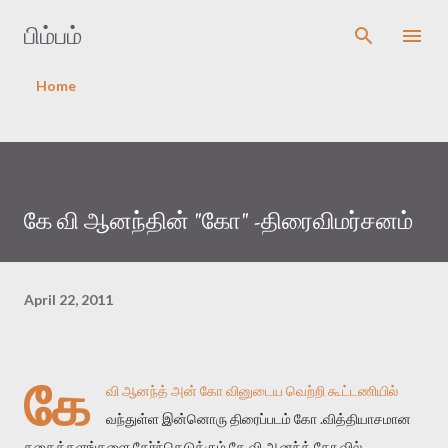
Skip to main content
பிம்பம்
Home
கே வி ஆனந்தின் "கோ" -திரைவிமர்சனம்
April 22, 2011
கே
வி ஆனந்த் அன் கோ வினுடைய வெற்றி கூட்டணியில்
வந்துள்ள இன்னொரு திரைப்படம் கோ .வித்தியாசமான
கதைக்களங்களை தேர்ந்தெடுக்கும் கே வி ஆனந்த் கோ வில்