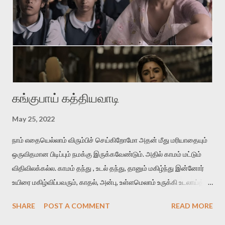
வாழமுடியாது. 'சின்னப் பூக்கள் பார்க்கையில் தேகம் பார்த்த ஞாபகம்'
என்கிற வைரமுத்து வரிகள்போல கவலைகொள்கிறான் தலைவன்.
ஆனால் இதிலே வாசம்தான் அவனை வாட்டுகிறது. இதில்
'நறுந்தண்ணியள்‬' என்பது ஈர்ப்புள்ள சொல். காதலனின் மென்மையான
அன...
கங்குபாய் கத்தியவாடி
May 25, 2022
நாம் எதையெல்லாம் விரும்பிச் செய்கிறோமோ அதன் மீது மரியாதையும்
ஒருவிதமான பிடிப்பும் நமக்கு இருக்கவேண்டும். அதில் காமம் மட்டும்
விதிவிலக்கல்ல. காமம் தந்து , உடல் தந்து, தானும் மகிழ்ந்து இன்னோர்
உயிரை மகிழ்விப்பவரும், காதல், அன்பு, உள்ளமெலாம் உருக்கி உடலாய்த்
தந்து மகிழ்விப்பவரும், இரண்டையும் ஒன்றாய்த் தந்து மகிழ்விப்பவரும்
SHARE
POST A COMMENT
READ MORE
மதிக்கப்பட வேண்டியவர்கள். அவர்கள் ஆணாய் இருந்தாலும்,
பெண்ணாயிருந்தாலும், மாற்றுப் பாலினத்தவராக இருந்தாலும்