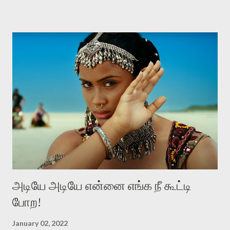
மதிக்கப்படவேண்டியவர்கள். இந்த மதிப்பானது, உள்ளப் புரிதலினாலும்,
மனிதத்தினாலும், தகுந்த புத்தியினாலும், பெற்றுக்கொண்ட
விஸ்தாரமான அறிவினாலும், நடத்தையினாலும், வார்த்தையினாலும்
உள்ளுக்குள்ளே நிகழும் மாற்றத்தினாலும் எழவேண்டும். கங்குபாய்
என்கிற இந்தப் படம், விலைமாதர்களின் வாழ்வியலைப் பேசுகிறது.
விலைமாதர்கள் வெவ்வேறு தரத்தில் இருக்கிறார்கள். ஒவ்வொரு
பெறுமதிக்கு ஏற்றபடி ஒவ்வொரு தரத்தில் இருக்கிறார்கள். நன்கு படித்து
வேலைபார்க்கும் விலைமாதர்களும் இருக்கிறார்கள். பகுதியாய்
விலைமாதராக இருப்பவர்களும் இருக்கிறார்கள். இப்போதும் அப்போதும்,
விலைமாதர்கள் வெவ்வேறு தரத்தில் இருந்தா...
அடியே அடியே என்னை எங்க நீ கூட்டி
போற!
January 02, 2022