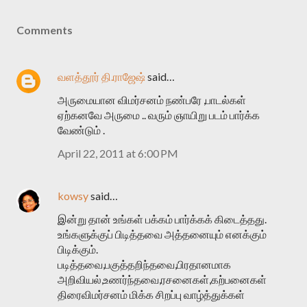
Comments
வளத்தூர் தி.ராஜேஷ்
said…
அருமையான விமர்சனம் நண்பரே ,பாடல்கள்
ஏற்கனவே அருமை .. வரும் ஞாயிறு படம் பார்க்க
வேண்டும் .
April 22, 2011 at 6:00 PM
kowsy
said…
இன்று தான் உங்கள் பக்கம் பார்க்கக் கிடைத்தது.
உங்களுக்குப் பிடித்தவை அத்தனையும் எனக்கும்
பிடிக்கும்.
படித்தவை,பகுத்தறிந்தவை,பிரதானமாக
அறிவியல்,உணர்ந்தவை,ரசனைகள்,கற்பனைகள்
திரைவிமர்சனம் மிக்க சிறப்பு வாழ்த்துக்கள்