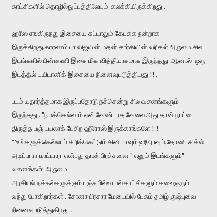
காட்சிகளில் தொழில்நுட்பத்திலேயும் கலக்கியிருக்கிறது .
ஹரீஸ் எங்கிருந்து இசையை சுட்டாலும் கேட்க்க நன்றாக
இருக்கிறது,காரணம் பா விஜயின் மதன் கார்கியின் வரிகள் அருமை.சில
இடங்களில் பின்னணி இசை மிக வித்தியாசமாக இருந்தது .ஆனால் ஒரு
இடத்தில் டயிடானிக் இசையை நினைவுபடுத்தியது !! .
படம் யதார்த்தமாக இருப்பதோடு நச்சென்று சில வசனங்களும்
இருந்தது . "நமக்கெல்லாம் ஏன் வேண்டாத வேலை அது தான் நாட்டை
திருத்த பஞ் டயலாக் பேசிற ஹீரோஸ் இருக்காங்களே !!!
""உங்களுக்கெல்லாம் கிரிக்கெட்டும் சினிமாவும் ஹீரோவும்,தோணி சிக்ஸ்
அடிப்பாரா மாட்டாரா என்பது தான் பிரச்சனை " எனும் இடங்களும்"
வசனங்கள் அருமை .
அரசியல் நக்கல்களுக்கும் பஞ்சமில்லாமல் காட்சிகளும் கலைஞரும்
வந்து போகிறார்கள் . சோனா பிரசார மேடையில் பேசும் தமிழ் குஷ்புவை
நினைவுபடுத்துகிறது .