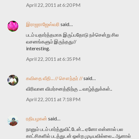
April 22, 2011 at 6:20 PM
இராஜராஜேஸ்வரி
said…
படம் யதார்த்தமாக இருப்பதோடு நச்சென்று சில
வசனங்களும் இருந்தது//
interesting.
April 22, 2011 at 6:35 PM
கவிதை வீதி... // சௌந்தர் //
said…
விரிவான விமர்சனத்திற்கு ... வாழ்த்துக்கள்..
April 22, 2011 at 7:18 PM
ரதியழகன்
said…
நானும் படம் பார்த்துவிட்டேன்... ஏனோ என்னால் பல
காட்சிகளில் படத்துடன் ஒன்ற முடியவில்லை... ஆனால்