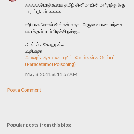
ஃஃஃஃஃமொத்தமாக தமிழ் சினிமாவின் மாற்றத்துக்கு
பாராட்டுகள் .ஃஃஃஃ
சரியாக சொன்னிங்கள் சுதா... அருமையான பார்வை..
எனக்கும் படம் பிடிச்சிருக்கு...
அன்புச் சகோதரன்...
ம.தி.சுதா
அளவுக்கதிகமான பரசிட்டமோல் என்ன செய்யும்..
(Paracetamol Poisoning)
May 8, 2011 at 11:57 AM
Post a Comment
Popular posts from this blog