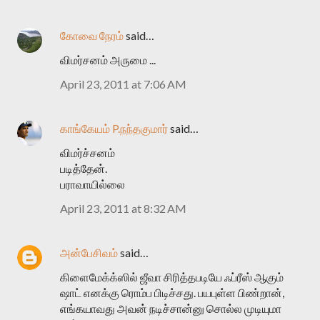
கோவை நேரம்
said…
விமர்சனம் அருமை ...
April 23, 2011 at 7:06 AM
காங்கேயம் P.நந்தகுமார்
said…
விமர்ச்சனம்
படித்தேன்.
பராவாயில்லை
April 23, 2011 at 8:32 AM
அன்பேசிவம்
said…
கிளைமேக்க்ஸில் ஜீவா சிரித்தபடியே ஃப்ரீஸ் ஆகும்
ஷாட் எனக்கு ரொம்ப பிடிச்சது. பயபுள்ள பிண்றான்,
எங்கயாவது அவன் நடிச்சான்னு சொல்ல முடியுமா