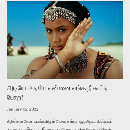
அதை ஒரு அடைமழை பெய்கிற விடியற்காலைல திறந்துவிட்டதுபோல
நன்மணமும் குளிர்ச்சியும் உடைய மேனி கொண்டவள் அவள்.
அவளை எப்பிடி நான் பிரிஞ்சிருப்பேன் . அவளைப் பிரிந்தா ல் என்னால் உயிர்
வாழமுடியாது. 'சின்னப் பூக்கள் பார்க்கையில் தேகம் பார்த்த ஞாபகம்'
என்கிற வைரமுத்து வரிகள்போல கவலைகொள்கிறான் தலைவன்.
ஆனால் இதிலே வாசம்தான் அவனை வாட்டுகிறது. இதில்
'நறுந்தண்ணியள்‬' என்பது ஈர்ப்புள்ள சொல். காதலனின் மென்மையான
அன...
அடியே அடியே என்னை எங்க நீ கூட்டி
போற!
January 02, 2022
கிறிஸ்தவ தேவாலயங்களிலும் அவை சார்ந்த சூழலிலும், கிஸ்தவப்
பாடல்களும் இசையும் இசைக்கப்படுவதைச் சிலர் கேட்டிருப்பீர்கள்.