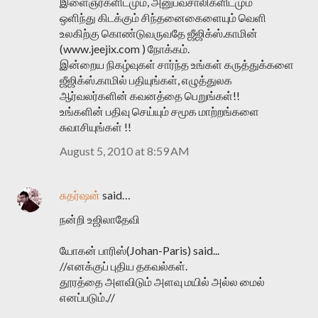
இளைஞர்களிடமும், அனுபவசாலிகளிடமும
ஒளிந்து கிடக்கும் சிந்தனைகைளையும் வெளி
உலகிற்கு கொண்டுவருவதே ஜீஜிக்ஸ்.காமின்
(www.jeejix.com ) நோக்கம்.
இன்றைய நிகழ்வுகள் சார்ந்த உங்கள் கருத்துக்களை
ஜீஜிக்ஸ்.காமில் பதியுங்கள், எழுத்துலக
ஆர்வலர்களின் கவனத்தை பெறுங்கள்!!
உங்களின் பதிவு செய்யும் சமூக மாற்றங்களை
சுவாசியுங்கள் !!
August 5, 2010 at 8:59 AM
சுதர்ஷன்
said…
நன்றி உஜிலாதேவி
யோகன் பாரிஸ்(Johan-Paris) said...
//எனக்குப் புதிய தகவல்கள்.
தூரத்தை அளவிடும் அளவு மயில் அல்ல மைல்
எனப்படும்.//