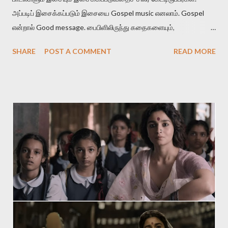
அப்படிப் இசைக்கப்படும் இசையை Gospel music எனலாம். Gospel
என்றால் Good message. பைபிளிலிருந்து கதைகளையும்,
கதாப்பாத்திரங்களையும் கடவுளின் செய்திகள் என்று நினைத்துச்
SHARE
POST A COMMENT
READ MORE
சொல்லப்படுகிற விடயங்களையும் எளிமையான இசையோடு இசைத்துப்
பாடப்படுகிற பாடல்கள். வரிகளுக்கு முக்கியத்துவம் உள்ள பாடல்கள்.
பெரும்பாலும் நம்பிக்கையை விதைக்கிற செய்திகளைத் தாங்கிவரும்
இந்தப் பாடல்களை மனதில் நிறையத் துன்பத்தோடு சென்று
பாடுகிறவர்களுக்கு தேவாலயத்தில் ஒரு நிம்மதி கிடைக்கிறது. இந்த
இசை துன்பத்தை வாங்கி நம்பிக்கையைத் தருகிறது. பலரும்
கடவுள்தான் நம்பிக்கை தந்ததாக நினைத்துக்கொள்வார்கள்.
பிரச்சாரகர் அழைப்பு விடுக்க மற்றவர்கள் பதிலுரைத்து
ஆமோதிப்பார்கள். ஒரு chorus இல் பலரும் பதிலுரைப்பார்கள். இதுதான்
இசையின் வார்த்தைகளின் பலம். குறிப்பிட்ட மதங்களிடையே இசை
தோன்றினாலும், அவற்றைச் சார்ந்திருந்தாலும், அது அந்தந்த
மனிதர்களின் சமூகத்தின் அகவுணர்ச்சி மற்றும் அழகுணர்ச்சியின்
வெளிப்பாடே என்பதனை நாம் புரிந்துகொள்ள...