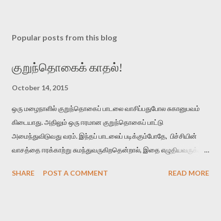
Popular posts from this blog
குறுந்தொகைக் காதல்!
October 14, 2015
ஒரு மழைநாளில் குறுந்தொகைப் பாடலை வாசிப்பதுபோல சுகானுபவம்
கிடையாது. அதிலும் ஒரு ஈரமான குறுந்தொகைப் பாட்டு
அமைந்துவிடுவது வரம். இந்தப் பாடலைப் படிக்கும்போதே, பிச்சியின்
வாசத்தை ஈரக்காற்று சுமந்துவருகிறதென்றால், இதை எழுதியவருக்கும்
தமிழுக்கும் வெற்றி என்று கொள்ளுங்கள். மாரிப் பித்திகத்து நீர்வார்
SHARE
POST A COMMENT
READ MORE
கொழுமுகை இரும்பனம் பசுங்குடைப் பலவுடன் பொதிந்து பெரும்பெயல்
விடியல் விரித்துவிட் டன்ன நறுந்தண் ணியளே நன்மா மேனி
மழைக்காலத்துல மலருற பிச்சியின் நீர் ஒழுகுகிற மொட்டுகள்
எல்லாத்தையும் ஒன்றாகச் சேர்த்து ஒரு பனங்குடைல மூடி வைச்சுட்டு,