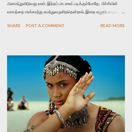
அமைந்துவிடுவது வரம். இந்தப் பாடலைப் படிக்கும்போதே, பிச்சியின்
வாசத்தை ஈரக்காற்று சுமந்துவருகிறதென்றால், இதை எழுதியவருக்கும்
தமிழுக்கும் வெற்றி என்று கொள்ளுங்கள். மாரிப் பித்திகத்து நீர்வார்
SHARE
POST A COMMENT
READ MORE
கொழுமுகை இரும்பனம் பசுங்குடைப் பலவுடன் பொதிந்து பெரும்பெயல்
விடியல் விரித்துவிட் டன்ன நறுந்தண் ணியளே நன்மா மேனி
மழைக்காலத்துல மலருற பிச்சியின் நீர் ஒழுகுகிற மொட்டுகள்
எல்லாத்தையும் ஒன்றாகச் சேர்த்து ஒரு பனங்குடைல மூடி வைச்சுட்டு,
அதை ஒரு அடைமழை பெய்கிற விடியற்காலைல திறந்துவிட்டதுபோல
நன்மணமும் குளிர்ச்சியும் உடைய மேனி கொண்டவள் அவள்.
அவளை எப்பிடி நான் பிரிஞ்சிருப்பேன் . அவளைப் பிரிந்தா ல் என்னால் உயிர்
வாழமுடியாது. 'சின்னப் பூக்கள் பார்க்கையில் தேகம் பார்த்த ஞாபகம்'
என்கிற வைரமுத்து வரிகள்போல கவலைகொள்கிறான் தலைவன்.
ஆனால் இதிலே வாசம்தான் அவனை வாட்டுகிறது. இதில்
'நறுந்தண்ணியள்‬' என்பது ஈர்ப்புள்ள சொல். காதலனின் மென்மையான
அன...