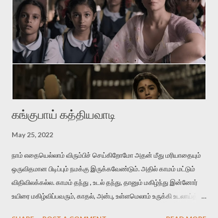
கடவுள்தான் நம்பிக்கை தந்ததாக நினைத்துக்கொள்வார்கள்.
பிரச்சாரகர் அழைப்பு விடுக்க மற்றவர்கள் பதிலுரைத்து
ஆமோதிப்பார்கள். ஒரு chorus இல் பலரும் பதிலுரைப்பார்கள். இதுதான்
இசையின் வார்த்தைகளின் பலம். குறிப்பிட்ட மதங்களிடையே இசை
தோன்றினாலும், அவற்றைச் சார்ந்திருந்தாலும், அது அந்தந்த
மனிதர்களின் சமூகத்தின் அகவுணர்ச்சி மற்றும் அழகுணர்ச்சியின்
வெளிப்பாடே என்பதனை நாம் புரிந்துகொள்ள...
கங்குபாய் கத்தியவாடி
May 25, 2022
நாம் எதையெல்லாம் விரும்பிச் செய்கிறோமோ அதன் மீது மரியாதையும்
ஒருவிதமான பிடிப்பும் நமக்கு இருக்கவேண்டும். அதில் காமம் மட்டும்
விதிவிலக்கல்ல. காமம் தந்து , உடல் தந்து, தானும் மகிழ்ந்து இன்னோர்
உயிரை மகிழ்விப்பவரும், காதல், அன்பு, உள்ளமெலாம் உருக்கி உடலாய்த்
தந்து மகிழ்விப்பவரும், இரண்டையும் ஒன்றாய்த் தந்து மகிழ்விப்பவரும்