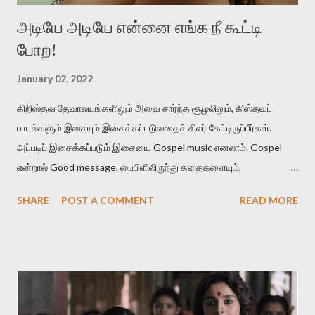
அடியே அடியே என்னை எங்க நீ கூட்டி
போற!
January 02, 2022
கிறிஸ்தவ தேவாலயங்களிலும் அவை சார்ந்த சூழலிலும், கிஸ்தவப்
பாடல்களும் இசையும் இசைக்கப்படுவதைச் சிலர் கேட்டிருப்பீர்கள்.
அப்படிப் இசைக்கப்படும் இசையை Gospel music எனலாம். Gospel
என்றால் Good message. பைபிளிலிருந்து கதைகளையும்,
கதாப்பாத்திரங்களையும் கடவுளின் செய்திகள் என்று நினைத்துச்
SHARE
POST A COMMENT
READ MORE
சொல்லப்படுகிற விடயங்களையும் எளிமையான இசையோடு இசைத்துப்
பாடப்படுகிற பாடல்கள். வரிகளுக்கு முக்கியத்துவம் உள்ள பாடல்கள்.
பெரும்பாலும் நம்பிக்கையை விதைக்கிற செய்திகளைத் தாங்கிவரும்
இந்தப் பாடல்களை மனதில் நிறையத் துன்பத்தோடு சென்று
பாடுகிறவர்களுக்கு தேவாலயத்தில் ஒரு நிம்மதி கிடைக்கிறது. இந்த
இசை துன்பத்தை வாங்கி நம்பிக்கையைத் தருகிறது. பலரும்